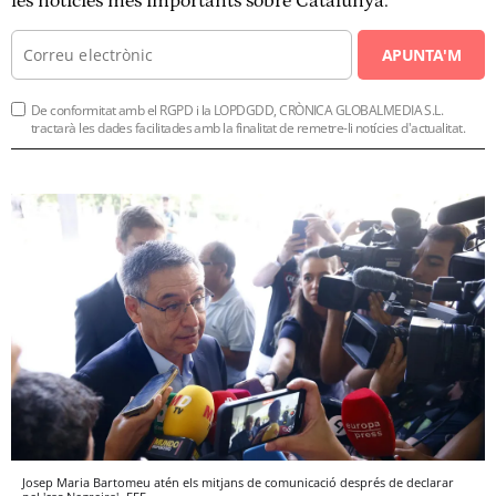
les notícies més importants sobre Catalunya.
APUNTA'M
De conformitat amb el RGPD i la LOPDGDD, CRÒNICA GLOBALMEDIA S.L.
tractarà les dades facilitades amb la finalitat de remetre-li notícies d'actualitat.
Josep Maria Bartomeu atén els mitjans de comunicació després de declarar