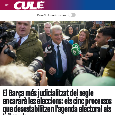
LLEGIR EN CATALÀ
Passa’t al mode estalvi
El Barça més judicialitzat del segle
encararà les eleccions: els cinc processos
que desestabilitzen l'agenda electoral als