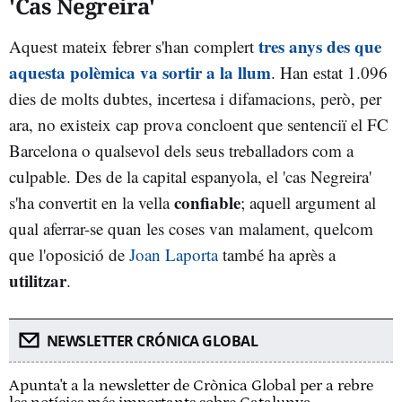
'Cas Negreira'
tres anys des que
Aquest mateix febrer s'han complert
aquesta polèmica va sortir a la llum
. Han estat 1.096
dies de molts dubtes, incertesa i difamacions, però, per
ara, no existeix cap prova concloent que sentenciï el FC
Barcelona o qualsevol dels seus treballadors com a
culpable.
Des de la capital espanyola, el 'cas Negreira'
confiable
s'ha convertit en la vella
; aquell argument al
qual aferrar-se quan les coses van malament, quelcom
que l'oposició de
Joan Laporta
també ha après a
utilitzar
.
NEWSLETTER CRÓNICA GLOBAL
Apunta't a la newsletter de Crònica Global per a rebre