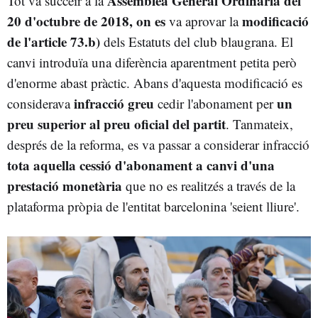
Assemblea General Ordinària del
Tot va succeir a la
20 d'octubre de 2018, on es
modificació
va aprovar la
de l'article 73.b)
dels Estatuts del club blaugrana. El
canvi introduïa una diferència aparentment petita però
d'enorme abast pràctic. Abans d'aquesta modificació es
infracció greu
un
considerava
cedir l'abonament per
preu superior al preu oficial del partit
. Tanmateix,
després de la reforma, es va passar a considerar infracció
tota aquella cessió d'abonament a canvi d'una
prestació monetària
que no es realitzés a través de la
plataforma pròpia de l'entitat barcelonina 'seient lliure'.