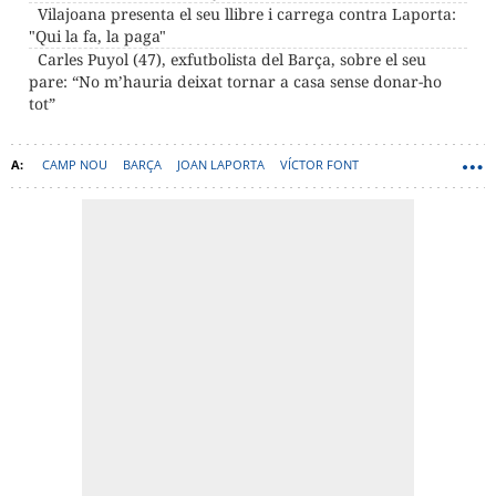
Vilajoana presenta el seu llibre i carrega contra Laporta:
"Qui la fa, la paga"
Carles Puyol (47), exfutbolista del Barça, sobre el seu
pare: “No m’hauria deixat tornar a casa sense donar-ho
tot”
CAMP NOU
BARÇA
JOAN LAPORTA
VÍCTOR FONT
XAVIER VILAJOANA
ELECCIONS BARÇA
JULES KOUNDÉ
JOSÉ MARÍA ENRÍQUEZ NEGREIRA