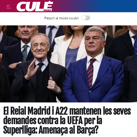
LEER EN CASTELLANO
Passa’t al mode estalvi
El Reial Madrid i A22 mantenen les seves
demandes contra la UEFA per la
Superlliga: Amenaça al Barça?