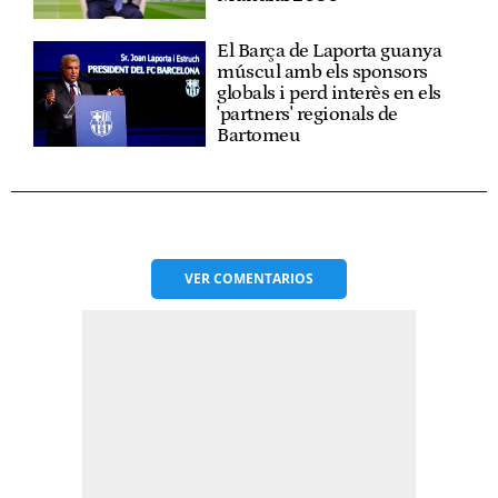
El Barça de Laporta guanya
múscul amb els sponsors
globals i perd interès en els
'partners' regionals de
Bartomeu
VER
COMENTARIOS