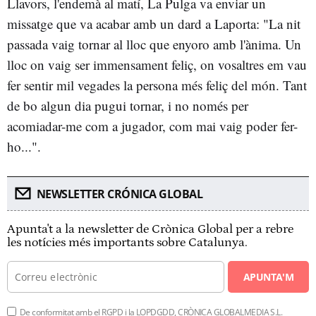
Llavors, l'endemà al matí, La Pulga va enviar un
missatge que va acabar amb un dard a Laporta: "La nit
passada vaig tornar al lloc que enyoro amb l'ànima. Un
lloc on vaig ser immensament feliç, on vosaltres em vau
fer sentir mil vegades la persona més feliç del món. Tant
de bo algun dia pugui tornar, i no només per
acomiadar-me com a jugador, com mai vaig poder fer-
ho...".
NEWSLETTER CRÓNICA GLOBAL
Apunta't a la newsletter de Crònica Global per a rebre
les notícies més importants sobre Catalunya.
APUNTA'M
De conformitat amb el RGPD i la LOPDGDD, CRÒNICA GLOBALMEDIA S.L.