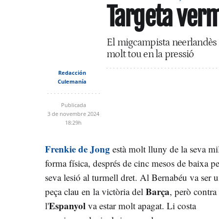
Targeta verm
El migcampista neerlandès e
molt tou en la pressió
Redacción
Culemanía
Publicada
3 de novembre 2024
18:29h
Frenkie de Jong
està molt lluny de la seva mi
forma física, després de cinc mesos de baixa pe
seva lesió al turmell dret. Al Bernabéu va ser 
Barça
peça clau en la victòria del
, però contra
Espanyol
l'
va estar molt apagat. Li costa