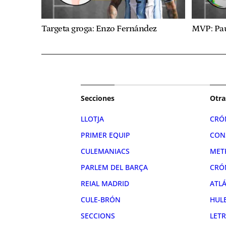
Targeta groga: Enzo Fernández
MVP: Pa
Secciones
Otra
LLOTJA
CRÓ
PRIMER EQUIP
CON
CULEMANIACS
MET
PARLEM DEL BARÇA
CRÓ
REIAL MADRID
ATL
CULE-BRÓN
HUL
SECCIONS
LET