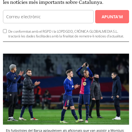
les notícies més importants sobre Catalunya.
APUNTA'M
De conformitat amb el RGPD i la LOPDGDD, CRÒNICA GLOBALMEDIA S.L.
tractarà les dades facilitades amb la finalitat de remetre-li notícies d'actualitat.
Els futbolistes del Barça aplaudeixen als aficionats que van assistir a Montjuïc