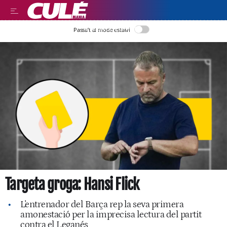
LLEGIR EN CATALÀ
Passa’t al mode estalvi
Targeta groga: Hansi Flick
L'entrenador del Barça rep la seva primera
amonestació per la imprecisa lectura del partit
contra el Leganés