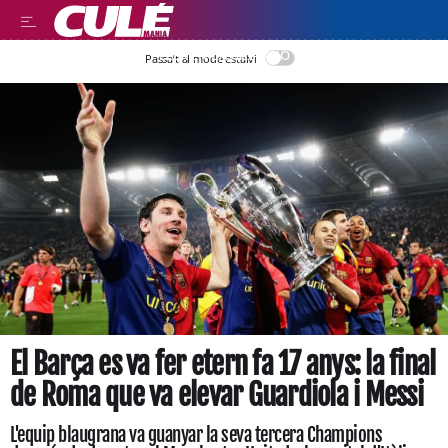
LEER EN CASTELLANO
Passa’t al mode estalvi
El Barça es va fer etern fa 17 anys: la final
de Roma que va elevar Guardiola i Messi
L'equip blaugrana va guanyar la seva tercera Champions