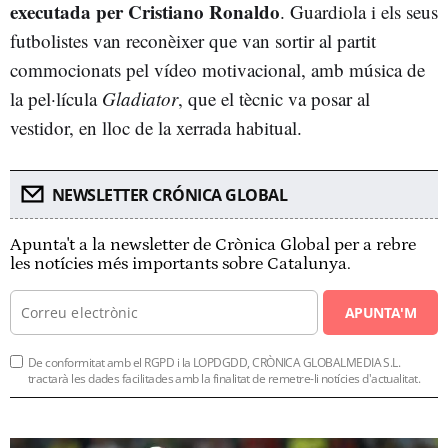
executada per Cristiano Ronaldo
. Guardiola i els seus
futbolistes van reconèixer que van sortir al partit
commocionats pel vídeo motivacional, amb música de
la pel·lícula
Gladiator
, que el tècnic va posar al
vestidor, en lloc de la xerrada habitual.
NEWSLETTER CRÓNICA GLOBAL
Apunta't a la newsletter de Crònica Global per a rebre
les notícies més importants sobre Catalunya.
APUNTA'M
De conformitat amb el RGPD i la LOPDGDD, CRÒNICA GLOBALMEDIA S.L.
tractarà les dades facilitades amb la finalitat de remetre-li notícies d'actualitat.