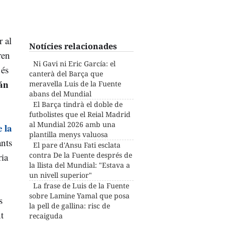
r al
Notícies relacionades
ren
Ni Gavi ni Eric García: el
 és
canterà del Barça que
án
meravella Luis de la Fuente
abans del Mundial
El Barça tindrà el doble de
futbolistes que el Reial Madrid
al Mundial 2026 amb una
 la
plantilla menys valuosa
nts
El pare d'Ansu Fati esclata
contra De la Fuente després de
ria
la llista del Mundial: "Estava a
un nivell superior"
La frase de Luis de la Fuente
sobre Lamine Yamal que posa
s
la pell de gallina: risc de
t
recaiguda