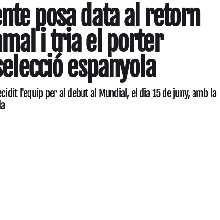
ente posa data al retorn
al i tria el porter
 selecció espanyola
cidit l'equip per al debut al Mundial, el dia 15 de juny, amb la
da