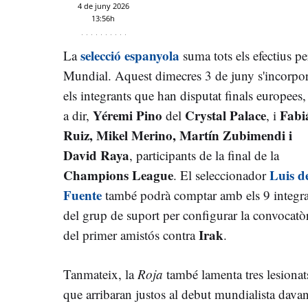
4 de juny 2026
13:56h
selecció espanyola
La
suma tots els efectius pe
Mundial. Aquest dimecres 3 de juny s'incorpo
els integrants que han disputat finals europees,
Yéremi Pino
Crystal Palace
Fabi
a dir,
del
, i
Ruiz, Mikel Merino, Martín Zubimendi i
David Raya
, participants de la final de la
Champions League
Luis de
. El seleccionador
Fuente
també podrà comptar amb els 9 integra
del grup de suport per configurar la convocatò
Irak
del primer amistós contra
.
Tanmateix, la
Roja
també lamenta tres lesionat
que arribaran justos al debut mundialista davan