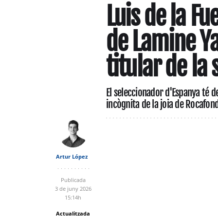
Luis de la Fu
de Lamine Yam
titular de la
El seleccionador d'Espanya té de
incògnita de la joia de Rocafon
Artur López
Publicada
3 de juny 2026
15:14h
Actualitzada