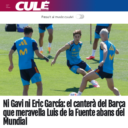
LEER EN CASTELLANO
Passa’t al mode estalvi
Ni Gavi ni Eric García: el canterà del Barça
que meravella Luis de la Fuente abans del
Mundial