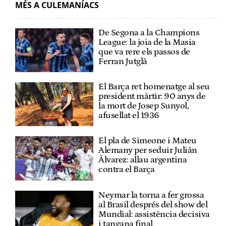
MÉS A CULEMANÍACS
De Segona a la Champions
League: la joia de la Masia
que va rere els passos de
Ferran Jutglà
El Barça ret homenatge al seu
president màrtir: 90 anys de
la mort de Josep Sunyol,
afusellat el 1936
El pla de Simeone i Mateu
Alemany per seduir Julián
Álvarez: allau argentina
contra el Barça
Neymar la torna a fer grossa
al Brasil després del show del
Mundial: assistència decisiva
i tangana final