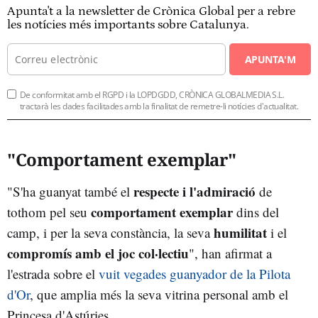
Apunta't a la newsletter de Crònica Global per a rebre
les notícies més importants sobre Catalunya.
APUNTA'M
De conformitat amb el RGPD i la LOPDGDD, CRÒNICA GLOBALMEDIA S.L.
tractarà les dades facilitades amb la finalitat de remetre-li notícies d'actualitat.
"Comportament exemplar"
respecte i l'admiració
"S'ha guanyat també el
de
comportament exemplar
tothom pel seu
dins del
humilitat
camp, i per la seva constància, la seva
i el
compromís amb el joc col·lectiu
", han afirmat a
l'estrada sobre el
vuit vegades guanyador de la Pilota
d'Or
, que amplia més la seva vitrina personal amb el
Princesa d'Astúries.