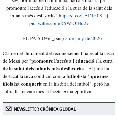
seva formidable i continuada tasca solidària per
promoure l'accés a l'educació i la cura de la salut dels
infants més desfavorits"
https://t.co/LADfH0Saaj
pic.twitter.com/R5WlOlHq2v
— EL PAÍS (@el_pais)
3 de juny de 2026
Clau en el lliurament del reconeixement ha estat la tasca
promoure l'accés a l'educació
cura
de Messi per "
i la
de la salut dels infants més desfavorits
". El jurat ha
futbolista "que més
destacat la seva condició com a
títols ha conquerit
en la història del futbol", però ha
subratllat encara més la faceta extradeportiva.
NEWSLETTER CRÓNICA GLOBAL