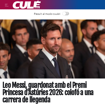
LEER EN CASTELLANO
Passa’t al mode estalvi
Leo Messi, guardonat amb el Premi
Princesa d'Astúries 2026: colofó a una
carrera de llegenda