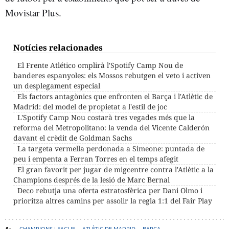
Movistar Plus.
Notícies relacionades
El Frente Atlético omplirà l'Spotify Camp Nou de
banderes espanyoles: els Mossos rebutgen el veto i activen
un desplegament especial
Els factors antagònics que enfronten el Barça i l'Atlètic de
Madrid: del model de propietat a l'estil de joc
L'Spotify Camp Nou costarà tres vegades més que la
reforma del Metropolitano: la venda del Vicente Calderón
davant el crèdit de Goldman Sachs
La targeta vermella perdonada a Simeone: puntada de
peu i empenta a Ferran Torres en el temps afegit
El gran favorit per jugar de migcentre contra l'Atlètic a la
Champions després de la lesió de Marc Bernal
Deco rebutja una oferta estratosfèrica per Dani Olmo i
prioritza altres camins per assolir la regla 1:1 del Fair Play
CHAMPIONS LEAGUE
ATLÈTIC DE MADRID
BARÇA