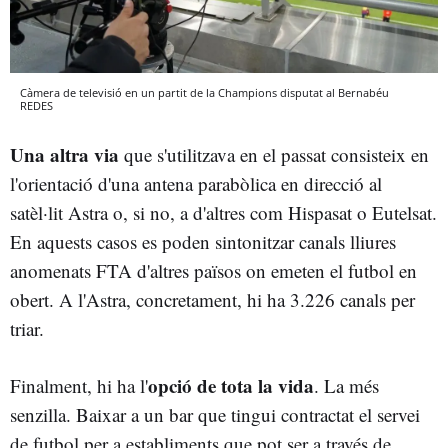
Càmera de televisió en un partit de la Champions disputat al Bernabéu
REDES
Una altra via
que s'utilitzava en el passat consisteix en
l'orientació d'una antena parabòlica en direcció al
satèl·lit Astra o, si no, a d'altres com Hispasat o Eutelsat.
En aquests casos es poden sintonitzar canals lliures
anomenats FTA d'altres països on emeten el futbol en
obert. A l'Astra, concretament, hi ha 3.226 canals per
triar.
opció de tota la vida
Finalment, hi ha l'
. La més
senzilla. Baixar a un bar que tingui contractat el servei
de futbol per a establiments que pot ser a través de