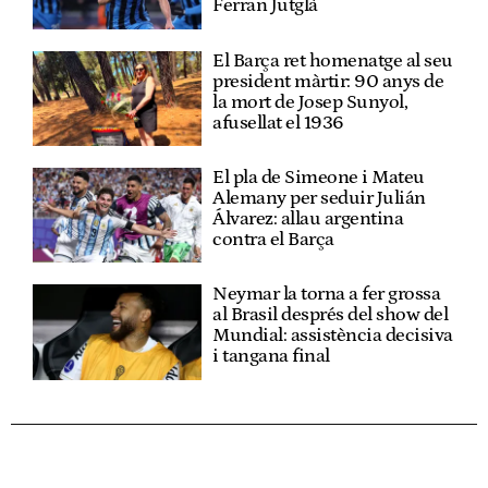
Ferran Jutglà
El Barça ret homenatge al seu
president màrtir: 90 anys de
la mort de Josep Sunyol,
afusellat el 1936
El pla de Simeone i Mateu
Alemany per seduir Julián
Álvarez: allau argentina
contra el Barça
Neymar la torna a fer grossa
al Brasil després del show del
Mundial: assistència decisiva
i tangana final