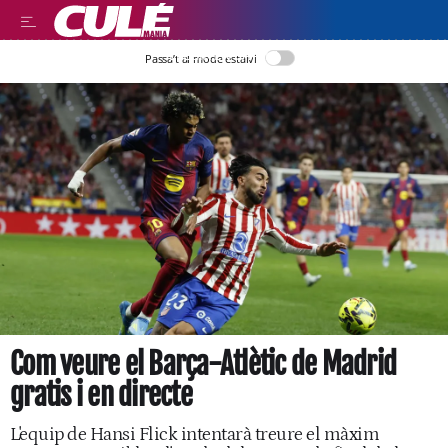
LLEGIR EN CATALÀ
Passa’t al mode estalvi
Com veure el Barça-Atlètic de Madrid
gratis i en directe
L'equip de Hansi Flick intentarà treure el màxim