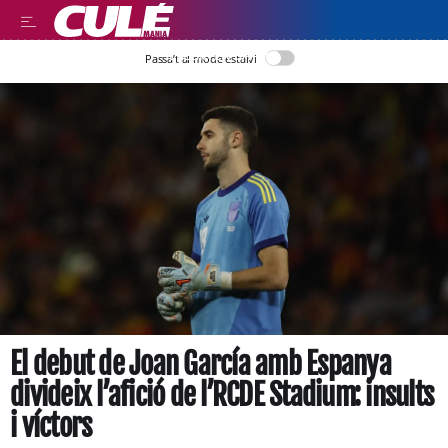
LLEGIR EN CATALÀ
Passa’t al mode estalvi
El debut de Joan García amb Espanya
divideix l’afició de l’RCDE Stadium: insults
i víctors