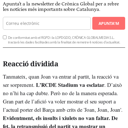
Apunta't a la newsletter de Crònica Global per a rebre
les notícies més importants sobre Catalunya.
APUNTA'M
De conformitat amb el RGPD i la LOPDGDD, CRÒNICA GLOBALMEDIA S.L.
tractarà les dades facilitades amb la finalitat de remetre-li notícies d'actualitat.
Reacció dividida
Tanmateix, quan Joan va entrar al partit, la reacció va
L’RCDE Stadium va esclatar
ser sorprenent.
. D’això
no n’hi ha cap dubte. Però no de la manera esperada.
Gran part de l’afició va voler mostrar el seu suport a
l’actual porter del Barça amb crits de 'Joan, Joan, Joan'.
Evidentment, els insults i xiulets no van faltar. De
fet, la retransmissió del partit va mostrar un