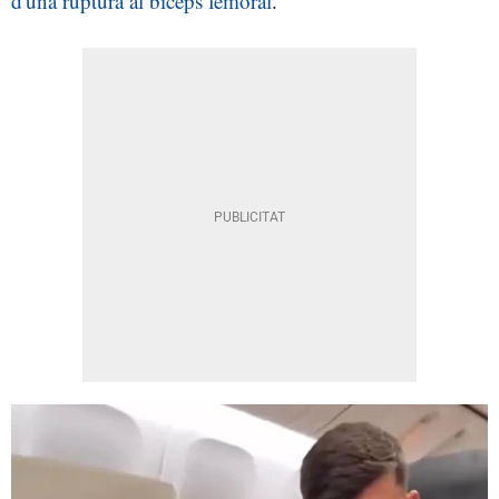
d'una ruptura al bíceps femoral
.