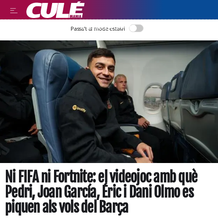
LLEGIR EN CATALÀ
Passa’t al mode estalvi
Ni FIFA ni Fortnite: el videojoc amb què
Pedri, Joan García, Éric i Dani Olmo es
piquen als vols del Barça