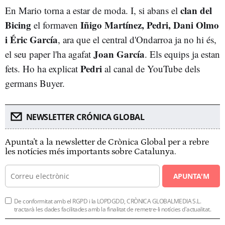
clan del
En Mario torna a estar de moda. I, si abans el
Bicing
Iñigo Martínez, Pedri, Dani Olmo
el formaven
i Éric García
, ara que el central d'Ondarroa ja no hi és,
Joan García
el seu paper l'ha agafat
. Els equips ja estan
Pedri
fets. Ho ha explicat
al canal de YouTube dels
germans Buyer.
NEWSLETTER CRÓNICA GLOBAL
Apunta't a la newsletter de Crònica Global per a rebre
les notícies més importants sobre Catalunya.
APUNTA'M
De conformitat amb el RGPD i la LOPDGDD, CRÒNICA GLOBALMEDIA S.L.
tractarà les dades facilitades amb la finalitat de remetre-li notícies d'actualitat.