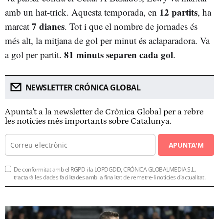
12 partits
amb un hat-trick. Aquesta temporada, en
, ha
7 dianes
marcat
. Tot i que el nombre de jornades és
més alt, la mitjana de gol per minut és aclaparadora. Va
81 minuts separen cada gol
a gol per partit.
.
NEWSLETTER CRÓNICA GLOBAL
Apunta't a la newsletter de Crònica Global per a rebre
les notícies més importants sobre Catalunya.
APUNTA'M
De conformitat amb el RGPD i la LOPDGDD, CRÒNICA GLOBALMEDIA S.L.
tractarà les dades facilitades amb la finalitat de remetre-li notícies d'actualitat.