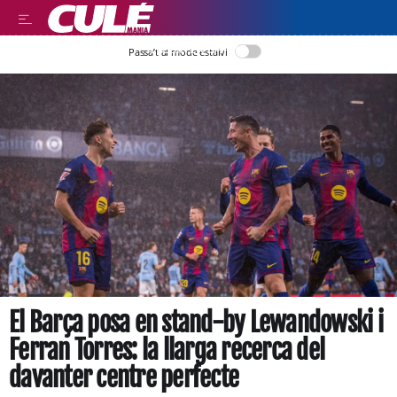
LLEGIR EN CATALÀ
Passa’t al mode estalvi
El Barça posa en stand-by Lewandowski i
Ferran Torres: la llarga recerca del
davanter centre perfecte