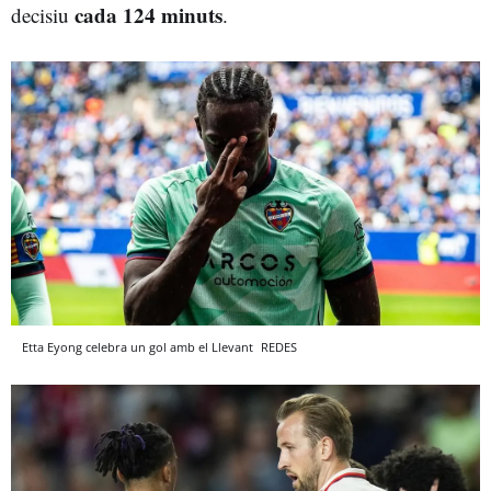
cada 124 minuts
decisiu
.
Etta Eyong celebra un gol amb el Llevant
REDES