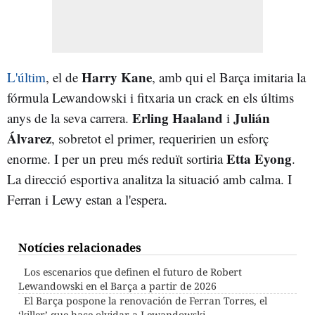
Harry Kane
L'últim
, el de
, amb qui el Barça imitaria la
fórmula Lewandowski i fitxaria un crack en els últims
Erling Haaland
Julián
anys de la seva carrera.
i
Álvarez
, sobretot el primer, requeririen un esforç
Etta Eyong
enorme. I per un preu més reduït sortiria
.
La direcció esportiva analitza la situació amb calma. I
Ferran i Lewy estan a l'espera.
Notícies relacionades
Los escenarios que definen el futuro de Robert
Lewandowski en el Barça a partir de 2026
El Barça pospone la renovación de Ferran Torres, el
‘killer’ que hace olvidar a Lewandowski