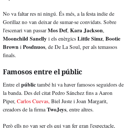
No va faltar res ni ningú. És més, a la festa indie de
Gorillaz no van deixar de sumar-se convidats. Sobre
Mos Def
Kara Jackson
l'escenari van passar
,
,
Moonchild Sanelly
Little Simz
Bootie
i els enèrgics
,
Brown
Posdnuos
i
, de De La Soul, per als temassos
finals.
Famosos entre el públic
públic
Entre el
també hi va haver famosos seguidors de
la banda. Des del citat Pedro Sánchez fins a Aaron
Piper,
Carlos Cuevas,
Biel Juste i Joan Margarit,
T
woJeys
creadors de la firma
, entre altres.
Però ells no van ser els qui van fer gran l'espectacle,