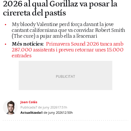
2026 al qual Gorillaz va posar la
cirereta del pastís
My bloody Valentine perd força davant la jove
cantant californiana que va convidar Robert Smith
(The cure) a pujar amb ella a l'escenari
Més notícies:
Primavera Sound 2026 tanca amb
287.000 assistents i preveu retornar unes 15.000
entrades
Joan Colás
Publicada
7 de juny 2026
17:51h
Actualitzada
8 de juny 2026
12:50h