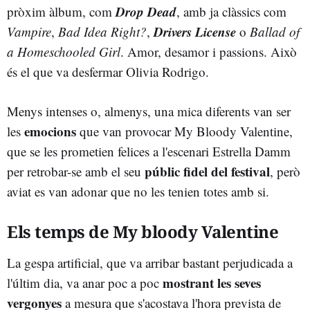
Drop Dead
pròxim àlbum, com
, amb ja clàssics com
Drivers License
Vampire
,
Bad Idea Right?
,
o
Ballad of
a Homeschooled Girl
. Amor, desamor i passions. Això
és el que va desfermar Olivia Rodrigo.
Menys intenses o, almenys, una mica diferents van ser
emocions
les
que van provocar My Bloody Valentine,
que se les prometien felices a l'escenari Estrella Damm
públic fidel del festival
per retrobar-se amb el seu
, però
aviat es van adonar que no les tenien totes amb si.
Els temps de My bloody Valentine
La gespa artificial, que va arribar bastant perjudicada a
mostrant les seves
l'últim dia, va anar poc a poc
vergonyes
a mesura que s'acostava l'hora prevista de