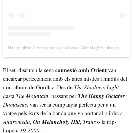
Una publicació compartida de Crónica Global (@cronicaglobal)
connexió amb Orient
El seu discurs i la seva
van
encaixar perfectament amb els aires místics i hindús del
nou àlbum de Gorillaz. Des de
The Shadowy Light
The Happy Dictator
h
asta
The Mountain
, passant per
i
Damascus
, van ser la companyia perfecta per a un
viatge pels èxits de la banda que va portar al públic a
On Melancholy Hill
Andromeda
,
,
Tranz
o la trip-
hopera
19-2000
.