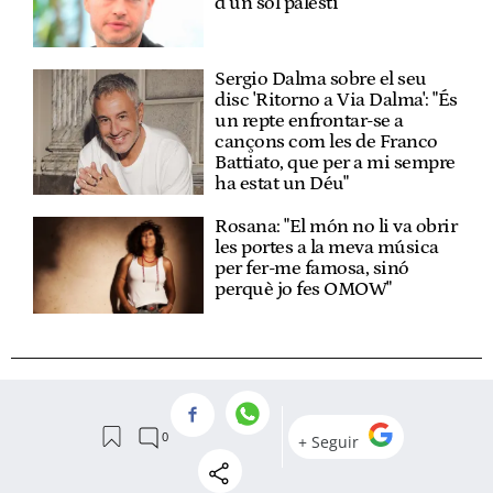
d’un sol palestí"
Sergio Dalma sobre el seu
disc 'Ritorno a Via Dalma': "És
un repte enfrontar-se a
cançons com les de Franco
Battiato, que per a mi sempre
ha estat un Déu"
Rosana: "El món no li va obrir
les portes a la meva música
per fer-me famosa, sinó
perquè jo fes OMOW"
VER
COMENTARIOS