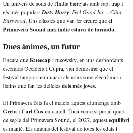
Un univers de sons de l'Índia barrejats amb rap, trap i
Dirty Harry
els més populars
,
Feel Good Inc.
i
Clint
el
Eastwood
. Uns clàssics que van fer creure que
Primavera Sound més indie estava de tornada
.
Dues ànimes, un futur
Kneecap
Encara que
i rusowsky, en uns desbordants
escenaris Occident i Cupra, van demostrar que el
festival tampoc renunciarà als nous sons electrònics i
d
els més joves
llatins que fan les delícies
.
El Primavera Bits fa el mateix aquest diumenge amb
Greta
Carl Cox
i
en cartell. Toca veure si per al quart
equilibri
de segle del Primavera Sound, el 2027, aquest
es manté. Els amants del festival de totes les edats i