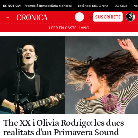
ÉS NOTÍCIA:
Promoció immobiliària Menorca
Escàndol ERC Girona
DO Cava
No
LEER EN CASTELLANO
Passa’t al mode estalvi
The XX i Olivia Rodrigo: les dues
realitats d'un Primavera Sound