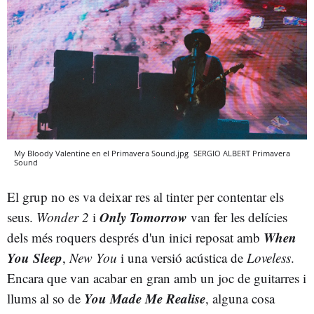
My Bloody Valentine en el Primavera Sound.jpg
SERGIO ALBERT
Primavera
Sound
El grup no es va deixar res al tinter per contentar els
Only Tomorrow
seus.
Wonder 2
i
van fer les delícies
When
dels més roquers després d'un inici reposat amb
You Sleep
,
New You
i una versió acústica de
Loveless
.
Encara que van acabar en gran amb un joc de guitarres i
You Made Me Realise
llums al so de
, alguna cosa