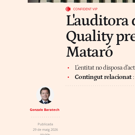
CONFIDENT VIP
L'auditora
Quality pre
Mataró
L'entitat no disposa d'ac
Contingut relacionat
Gonzalo Baratech
Publicada
29 de maig 2026
00:00h