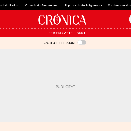
rol de Parlem
Caiguda de Tecnotramit
El pla ocult de Puigdemont
Succionador de c
LEER EN CASTELLANO
Passa’t al mode estalvi