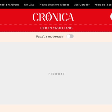
ndol ERC Girona
DO Cava
Noves dotacions Mossos
365 Obrador
Poble de la c
LEER EN CASTELLANO
Passa’t al mode estalvi