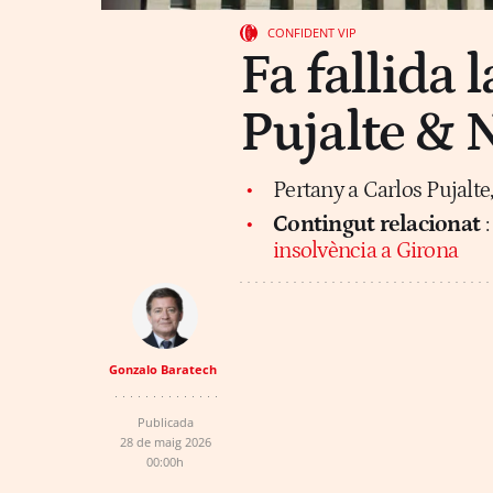
CONFIDENT VIP
Fa fallida 
Pujalte & 
Pertany a Carlos Pujalte,
Contingut relacionat
insolvència a Girona
Gonzalo Baratech
Publicada
28 de maig 2026
00:00h