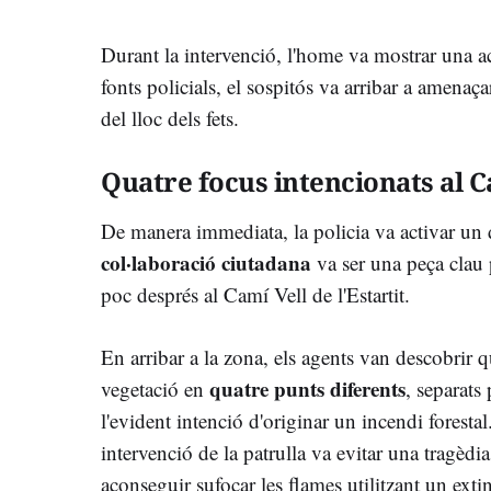
Durant la intervenció, l'home va mostrar una ac
fonts policials, el sospitós va arribar a amenaça
del lloc dels fets.
Quatre focus intencionats al C
De manera immediata, la policia va activar un d
col·laboració ciutadana
va ser una peça clau p
poc després al Camí Vell de l'Estartit.
En arribar a la zona, els agents van descobrir qu
quatre punts diferents
vegetació en
, separats
l'evident intenció d'originar un incendi foresta
intervenció de la patrulla va evitar una tragèdi
aconseguir sufocar les flames utilitzant un exti