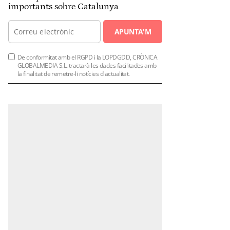
importants sobre Catalunya
APUNTA'M
De conformitat amb el RGPD i la LOPDGDD, CRÒNICA
GLOBALMEDIA S.L. tractarà les dades facilitades amb
la finalitat de remetre-li notícies d'actualitat.