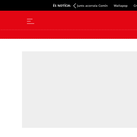
ÉS NOTÍCIA:
Junts acorrala Comín
Wallapop
Cr