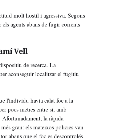
titud molt hostil i agressiva. Segons
r els agents abans de fugir corrents
amí Vell
ispositiu de recerca. La
er aconseguir localitzar el fugitiu
e l'individu havia calat foc a la
 per pocs metres entre si, amb
l. Afortunadament, la ràpida
a més gran: els mateixos policies van
ntor abans que el foc es descontrolés.