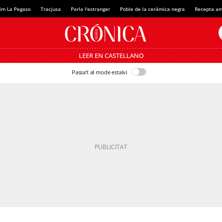
im La Pegaso
Tracjusa
Parla l'estranger
Poble de la ceràmica negra
Recepta am
LEER EN CASTELLANO
Passa’t al mode estalvi