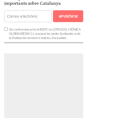
importants sobre Catalunya
APUNTA'M
De conformitat amb el RGPD i la LOPDGDD, CRÒNICA
GLOBALMEDIA S.L. tractarà les dades facilitades amb
la finalitat de remetre-li notícies d'actualitat.