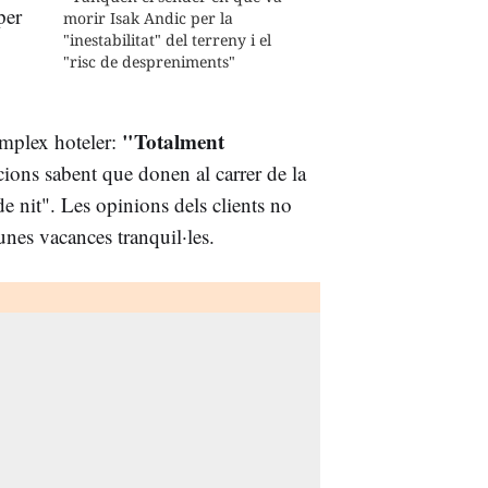
per
morir Isak Andic per la
"inestabilitat" del terreny i el
"risc de despreniments"
"Totalment
omplex hoteler:
acions sabent que donen al carrer de la
e nit". Les opinions dels clients no
unes vacances tranquil·les.