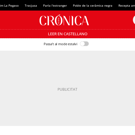
im La Pegaso
Tracjusa
Parla l'estranger
Poble de la ceràmica negra
Recepta am
LEER EN CASTELLANO
Passa’t al mode estalvi