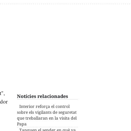
t",
Notícies relacionades
idor
Interior reforça el control
sobre els vigilants de seguretat
que treballaran en la visita del
Papa
Tanquen el sender en què va