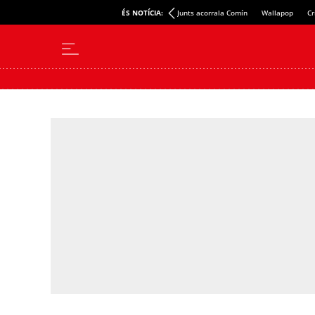
ÉS NOTÍCIA:
Junts acorrala Comín
Wallapop
Cr