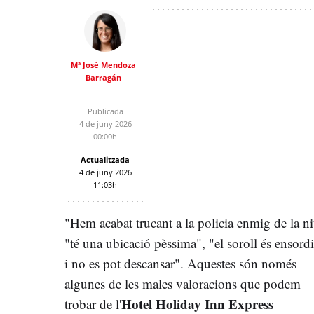
Mª José Mendoza
Barragán
Publicada
4 de juny 2026
00:00h
Actualitzada
4 de juny 2026
11:03h
"Hem acabat trucant a la policia enmig de la ni
"té una ubicació pèssima", "el soroll és ensord
i no es pot descansar". Aquestes són només
algunes de les males valoracions que podem
Hotel Holiday Inn Express
trobar de l'