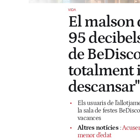
VIDA
El malson 
95 decibels
de BeDisco
totalment 
descansar"
Els usuaris de l'allotja
la sala de festes BeDisc
vacances
Altres notícies
:
Acusen
menor d'edat