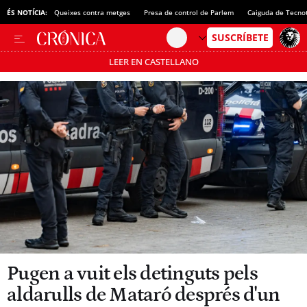
ÉS NOTÍCIA:
Queixes contra metges
Presa de control de Parlem
Caiguda de Tecno
LEER EN CASTELLANO
Passa’t al mode estalvi
Pugen a vuit els detinguts pels
aldarulls de Mataró després d'un