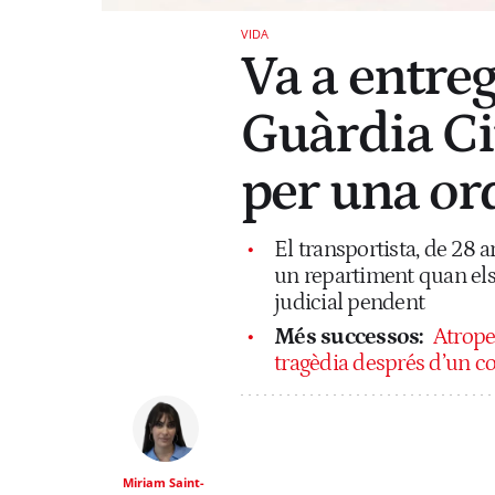
VIDA
Va a entre
Guàrdia Ci
per una or
El transportista, de 28 
un repartiment quan els
judicial pendent
Més successos:
Atropel
tragèdia després d’un co
Miriam Saint-