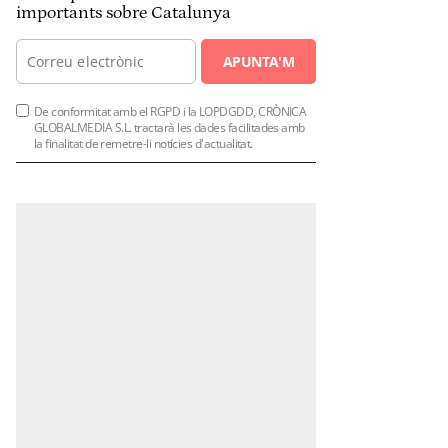
importants sobre Catalunya
APUNTA'M
De conformitat amb el RGPD i la LOPDGDD, CRÒNICA
GLOBALMEDIA S.L. tractarà les dades facilitades amb
la finalitat de remetre-li notícies d'actualitat.