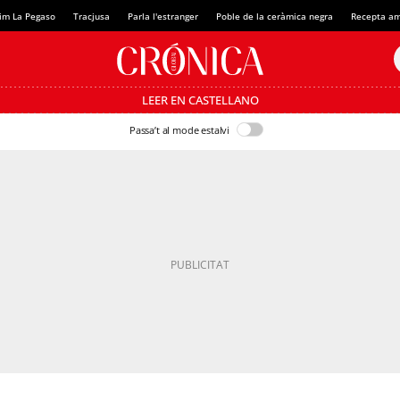
im La Pegaso
Tracjusa
Parla l'estranger
Poble de la ceràmica negra
Recepta am
LEER EN CASTELLANO
Passa’t al mode estalvi