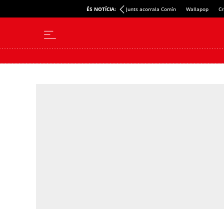
ÉS NOTÍCIA:
Junts acorrala Comín
Wallapop
Cr