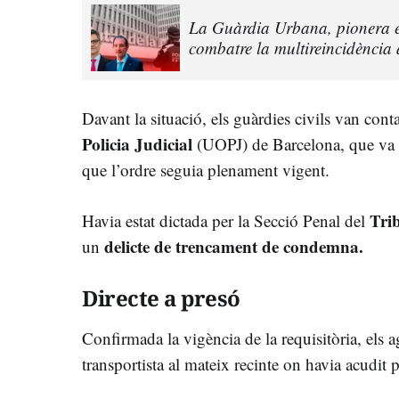
La Guàrdia Urbana, pionera e
combatre la multireincidència
Davant la situació, els guàrdies civils van con
Policia Judicial
(UOPJ) de Barcelona, que va ve
que l’ordre seguia plenament vigent.
Tri
Havia estat dictada per la Secció Penal del
delicte de trencament de condemna.
un
Directe a presó
Confirmada la vigència de la requisitòria, els 
transportista al mateix recinte on havia acudit pe