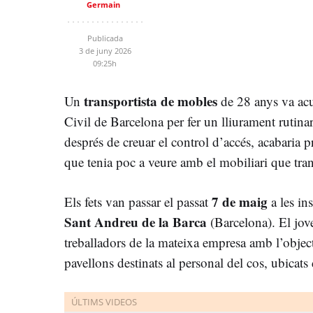
Germain
Publicada
3 de juny 2026
09:25h
transportista de mobles
Un
de 28 anys va acu
Civil de Barcelona
per fer un lliurament rutina
després de creuar el control d’accés, acabaria p
que tenia poc a veure amb el mobiliari que tra
7 de maig
Els fets van passar el passat
a les in
Sant Andreu de la Barca
(Barcelona). El jov
treballadors de la mateixa empresa amb l’object
pavellons destinats al personal del cos, ubicats d