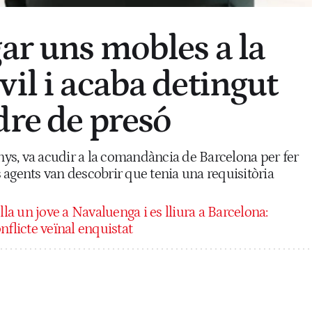
gar uns mobles a la
vil i acaba detingut
dre de presó
anys, va acudir a la comandància de Barcelona per fer
 agents van descobrir que tenia una requisitòria
la un jove a Navaluenga i es lliura a Barcelona:
nflicte veïnal enquistat