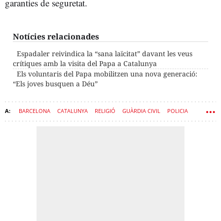
garanties de seguretat.
Notícies relacionades
Espadaler reivindica la “sana laïcitat” davant les veus
crítiques amb la visita del Papa a Catalunya
Els voluntaris del Papa mobilitzen una nova generació:
“Els joves busquen a Déu”
BARCELONA
CATALUNYA
RELIGIÓ
GUÀRDIA CIVIL
POLICIA
ESGLÉSIA CATÒLICA
EL VATICÀ
CNP
SEGURETAT
PAPA LLEÓ XIV