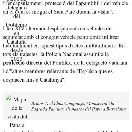
“l'encapsulament i protecció del Papamòbil i del vehicle
en el qual es mogui el Sant Pare durant la visita”.
Lleó XIV alternarà desplaçaments en vehicles de
seguretat amb el conegut vehicle panoràmic utilitzat
habitualment en aquest tipus d'actes multitudinaris. En
tots els trajectes, la Policia Nacional assumirà la
protecció directa
del Pontífex, de la delegació vaticana
i d'"altres membres rellevants de l'Església que es
desplacen fins a Catalunya".
Brians 1, el Lluís Companys, Montserrat i la
Sagrada Família: els passos del Papa a Barcelona