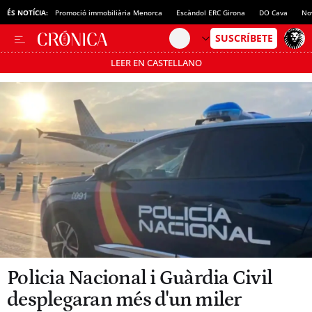
ÉS NOTÍCIA:
Promoció immobiliària Menorca
Escàndol ERC Girona
DO Cava
No
LEER EN CASTELLANO
Passa’t al mode estalvi
Policia Nacional i Guàrdia Civil
desplegaran més d'un miler