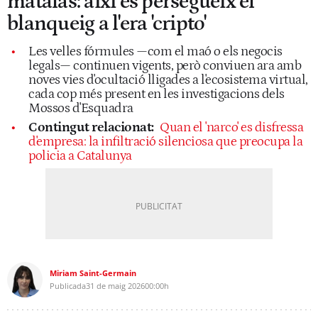
matalàs: així es persegueix el
blanqueig a l'era 'cripto'
Les velles fórmules —com el maó o els negocis
legals— continuen vigents, però conviuen ara amb
noves vies d'ocultació lligades a l'ecosistema virtual,
cada cop més present en les investigacions dels
Mossos d'Esquadra
Contingut relacionat:
Quan el 'narco' es disfressa
d'empresa: la infiltració silenciosa que preocupa la
policia a Catalunya
Miriam Saint-Germain
Publicada
31 de maig 2026
00:00h