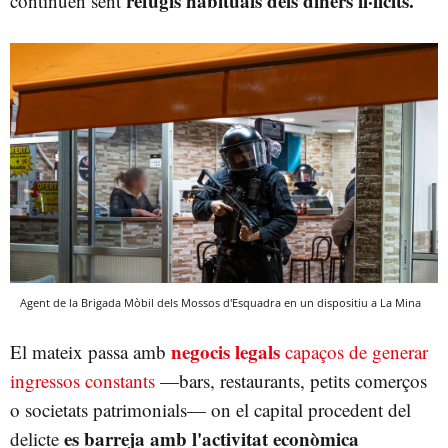
refugis habituals dels diners il·lícits.
continuen sent
Agent de la Brigada Mòbil dels Mossos d'Esquadra en un dispositiu a La Mina
negocis legals
El mateix passa amb
capaços de generar
ingressos constants
—bars, restaurants, petits comerços
o societats patrimonials— on el capital procedent del
es barreja amb l'activitat econòmica
delicte