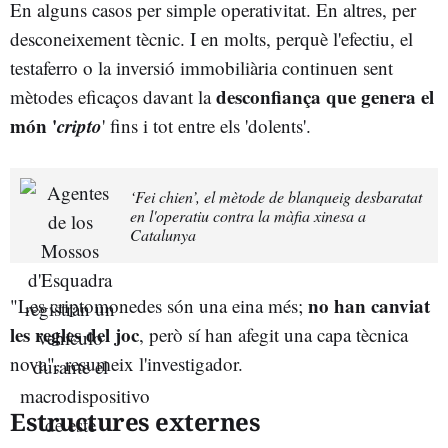
En alguns casos per simple operativitat. En altres, per
desconeixement tècnic. I en molts, perquè l'efectiu, el
testaferro o la inversió immobiliària continuen sent
desconfiança que genera el
mètodes eficaços davant la
món '
cripto
' fins i tot entre els 'dolents'.
‘Fei chien’, el mètode de blanqueig desbaratat
en l'operatiu contra la màfia xinesa a
Catalunya
no han canviat
"Les criptomonedes són una eina més;
les regles del joc
, però sí han afegit una capa tècnica
nova", resumeix l'investigador.
Estructures externes