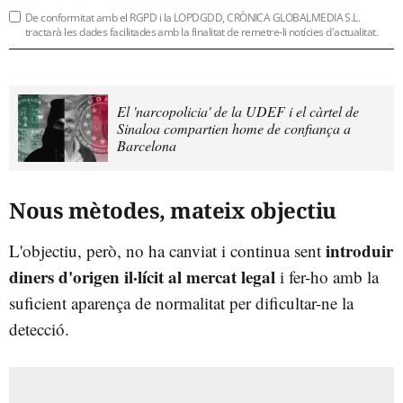
De conformitat amb el RGPD i la LOPDGDD, CRÒNICA GLOBALMEDIA S.L.
tractarà les dades facilitades amb la finalitat de remetre-li notícies d'actualitat.
El 'narcopolicia' de la UDEF i el càrtel de
Sinaloa compartien home de confiança a
Barcelona
Nous mètodes, mateix objectiu
introduir
L'objectiu, però, no ha canviat i continua sent
diners d'origen il·lícit al mercat legal
i fer-ho amb la
suficient aparença de normalitat per dificultar-ne la
detecció.