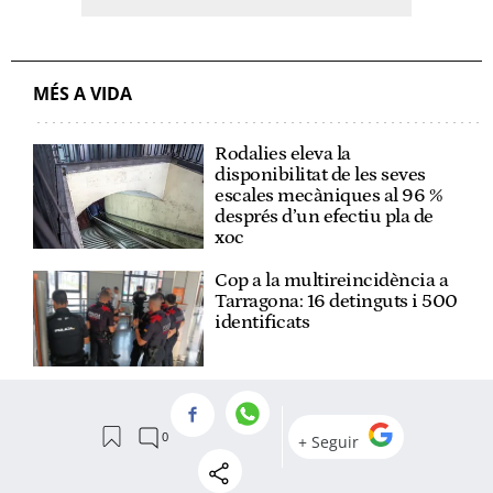
MÉS A VIDA
Rodalies eleva la
disponibilitat de les seves
escales mecàniques al 96 %
després d’un efectiu pla de
xoc
Cop a la multireincidència a
Tarragona: 16 detinguts i 500
identificats
Catalunya manté l'alerta
taronja per pluges intenses i
risc d'inundació aquest
dissabte