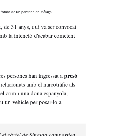
el fondo de un pantano en Málaga
t, de 31 anys, qui va ser convocat
mb la intenció d'acabar cometent
presó
 tres persones han ingressat a
relacionats amb el narcotràfic als
 del crim i una dona espanyola,
u un vehicle per posar-lo a
 el càrtel de Sinaloa compartien