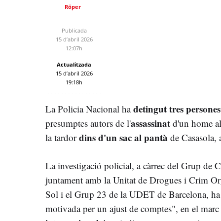
Röper
Publicada
15 d’abril 2026
12:07h
Actualitzada
15 d’abril 2026
19:18h
detingut tres persones
La Policia Nacional ha
assassinat
presumptes autors de l'
d'un home alb
dins d'un sac al pantà
la tardor
de Casasola, 
La investigació policial, a càrrec del Grup de
juntament amb la Unitat de Drogues i Crim O
Sol i el Grup 23 de la UDET de Barcelona, ha 
motivada per un ajust de comptes", en el marc 