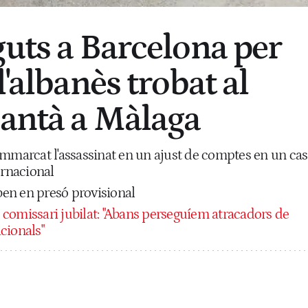
guts a Barcelona per
l'albanès trobat al
pantà a Màlaga
emmarcat l'assassinat en un ajust de comptes en un cas
ernacional
oben en presó provisional
 comissari jubilat: "Abans perseguíem atracadors de
acionals"