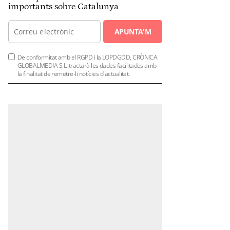
importants sobre Catalunya
APUNTA'M
De conformitat amb el RGPD i la LOPDGDD, CRÒNICA
GLOBALMEDIA S.L. tractarà les dades facilitades amb
la finalitat de remetre-li notícies d'actualitat.