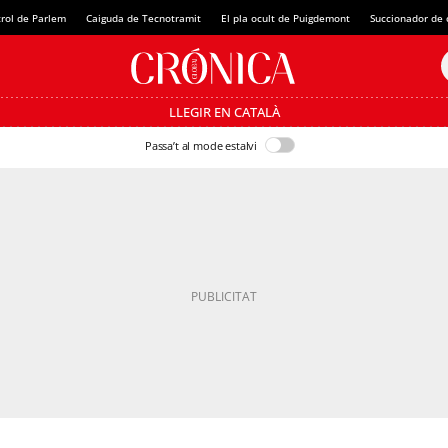
rol de Parlem
Caiguda de Tecnotramit
El pla ocult de Puigdemont
Succionador de c
LLEGIR EN CATALÀ
Passa’t al mode estalvi