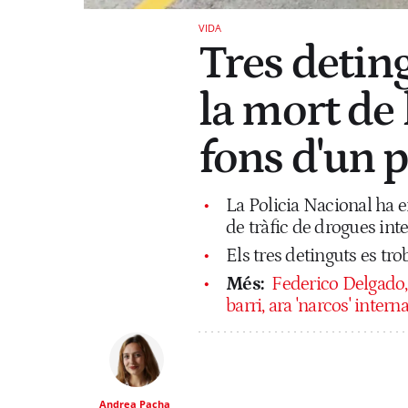
VIDA
Tres detin
la mort de 
fons d'un 
La Policia Nacional ha 
de tràfic de drogues int
Els tres detinguts es tr
Més:
Federico Delgado,
barri, ara 'narcos' intern
Andrea Pacha