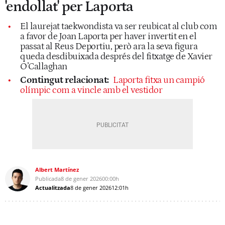
'endollat' per Laporta
El laurejat taekwondista va ser reubicat al club com
a favor de Joan Laporta per haver invertit en el
passat al Reus Deportiu, però ara la seva figura
queda desdibuixada després del fitxatge de Xavier
O’Callaghan
Contingut relacionat:
Laporta fitxa un campió
olímpic com a vincle amb el vestidor
Albert Martínez
Publicada
8 de gener 2026
00:00h
Actualitzada
8 de gener 2026
12:01h