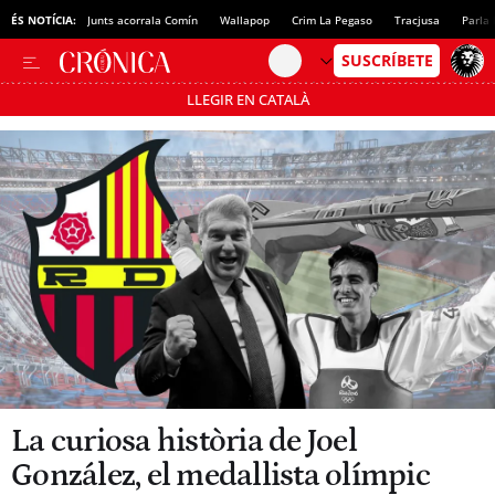
ÉS NOTÍCIA:
Junts acorrala Comín
Wallapop
Crim La Pegaso
Tracjusa
Parla 
LLEGIR EN CATALÀ
Passa’t al mode estalvi
La curiosa història de Joel
González, el medallista olímpic