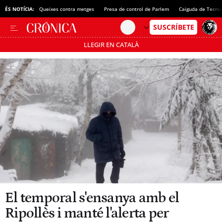
ÉS NOTÍCIA:
Queixes contra metges
Presa de control de Parlem
Caiguda de Tecno
LLEGIR EN CATALÀ
Passa’t al mode estalvi
El temporal s'ensanya amb el
Ripollès i manté l'alerta per