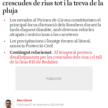
crescudes de rius tot i la treva de la
pluja
Les nevades al Pirineu de Girona constitueixen el
principal focus d'actuació dels Bombers durant la
tarda d'aquest dissabte, amb diversos vehicles
atrapats i restriccions a les carreteres
Les precipitacions i l'onatge frenen al litoral,
anuncia Protecció Civil
Contingut relacionat
:
El temporal provoca
desallotjaments per les crescudes dels rius i el tall
de la línia R15 de Rodalies
Àlex Cárcel
Publicada
27 de desembre 2025
18:50h