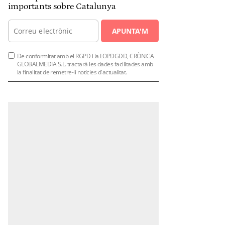
importants sobre Catalunya
APUNTA'M
De conformitat amb el RGPD i la LOPDGDD, CRÒNICA
GLOBALMEDIA S.L. tractarà les dades facilitades amb
la finalitat de remetre-li notícies d'actualitat.