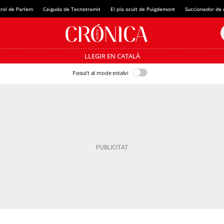
rol de Parlem
Caiguda de Tecnotramit
El pla ocult de Puigdemont
Succionador de c
LLEGIR EN CATALÀ
Passa’t al mode estalvi