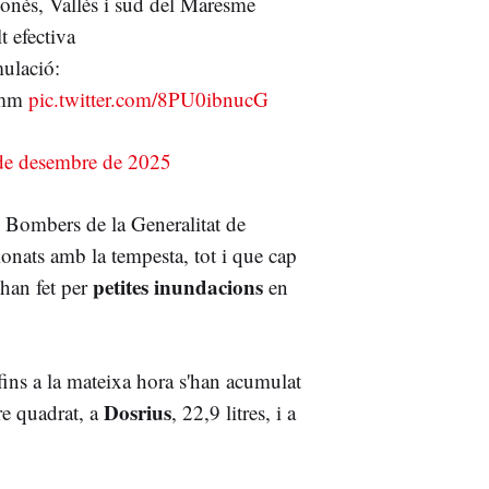
lonès, Vallès i sud del Maresme
t efectiva
ulació:
2 mm
pic.twitter.com/8PU0ibnucG
de desembre de 2025
s Bombers de la Generalitat de
ionats amb la tempesta, tot i que cap
petites inundacions
'han fet per
en
fins a la mateixa hora s'han acumulat
Dosrius
re quadrat, a
, 22,9 litres, i a