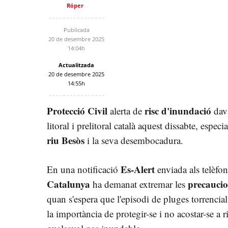
Röper
Publicada
20 de desembre 2025
14:04h
Actualitzada
20 de desembre 2025
14:55h
Protecció Civil
risc d'inundació
alerta de
dav
litoral i prelitoral català aquest dissabte, espec
riu Besòs
i la seva desembocadura.
Es-Alert
En una notificació
enviada als telèfo
Catalunya
precauci
ha demanat extremar les
quan s'espera que l'episodi de pluges torrencial
la importància de protegir-se i no acostar-se a r