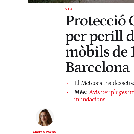
VIDA
Protecció C
per perill 
mòbils de 
Barcelona
El Meteocat ha desactiva
Més:
Avís per pluges in
inundacions
Andrea Pacha