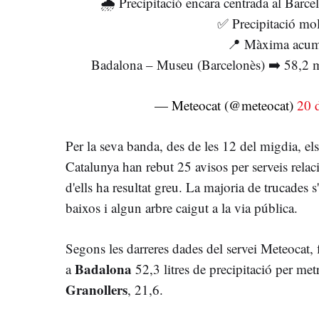
🌧 Precipitació encara centrada al Barce
✅ Precipitació mol
📍 Màxima acum
Badalona – Museu (Barcelonès) ➡️ 58,
— Meteocat (@meteocat)
20 
Per la seva banda, des de les 12 del migdia, el
Catalunya han rebut 25 avisos per serveis relac
d'ells ha resultat greu. La majoria de trucades s
baixos i algun arbre caigut a la via pública.
Segons les darreres dades del servei Meteocat, 
Badalona
a
52,3 litres de precipitació per met
Granollers
, 21,6.