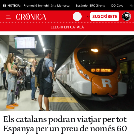
ÉS NOTÍCIA:
Promoció immobiliària Menorca
Escàndol ERC Girona
DO Cava
No
LLEGIR EN CATALÀ
Passa’t al mode estalvi
Els catalans podran viatjar per tot
Espanya per un preu de només 60