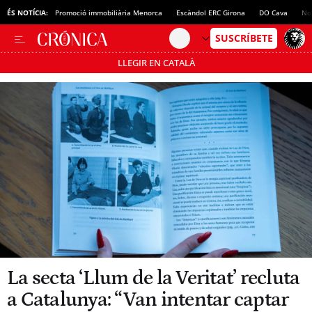
ÉS NOTÍCIA:
Promoció immobiliària Menorca
Escàndol ERC Girona
DO Cava
No
LLEGIR EN CATALÀ
Passa’t al mode estalvi
La secta ‘Llum de la Veritat’ recluta
a Catalunya: “Van intentar captar