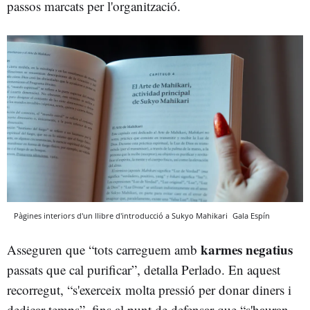
passos marcats per l'organització.
Pàgines interiors d'un llibre d'introducció a Sukyo Mahikari
Gala Espín
karmes negatius
Asseguren que “tots carreguem amb
passats que cal purificar”, detalla Perlado. En aquest
recorregut, “s'exerceix molta pressió per donar diners i
dedicar temps”, fins al punt de defensar que “s'hauran