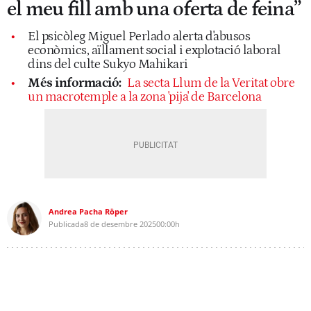
el meu fill amb una oferta de feina”
El psicòleg Miguel Perlado alerta d'abusos
econòmics, aïllament social i explotació laboral
dins del culte Sukyo Mahikari
Més informació:
La secta Llum de la Veritat obre
un macrotemple a la zona 'pija' de Barcelona
Andrea Pacha Röper
Publicada
8 de desembre 2025
00:00h