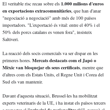
1.000 milions d'euros
El veritable risc recau sobre els
en exportacions extracomunitàries
, que han d'anar
"negociació a negociació" amb més de 100 països
importadors. "L'exportació és vital: entre el 40% i el
50% dels porcs catalans es venen fora", insisteix
Saltiveri.
La reacció dels socis comercials va ser dispar en les
Mercats destacats com el Japó o
primeres hores.
Mèxic van bloquejar els seus certificats
, mentre que
d'altres com els Estats Units, el Regne Unit i Corea del
Sud els van mantenir.
Davant d'aquesta situació, Brussel·les ha mobilitzat
experts veterinaris de la UE, i ha instat els països tercers
"principi de regionalització"
a respectar el
, perquè el