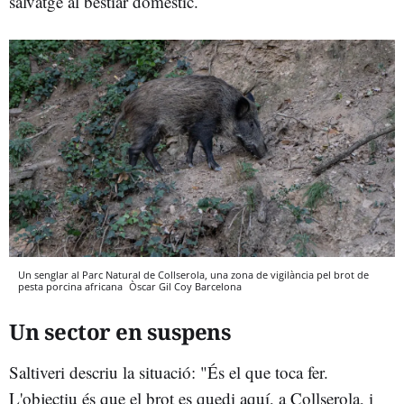
salvatge al bestiar domèstic.
Un senglar al Parc Natural de Collserola, una zona de vigilància pel brot de
pesta porcina africana
Òscar Gil Coy
Barcelona
Un sector en suspens
Saltiveri descriu la situació: "És el que toca fer.
L'objectiu és que el brot es quedi aquí, a Collserola, i