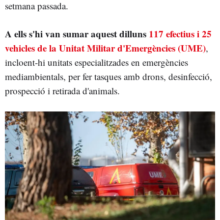
setmana passada.
A ells s'hi van sumar aquest dilluns
117 efectius i 25
vehicles de la Unitat Militar d'Emergències (UME)
,
incloent-hi unitats especialitzades en emergències
mediambientals, per fer tasques amb drons, desinfecció,
prospecció i retirada d'animals.