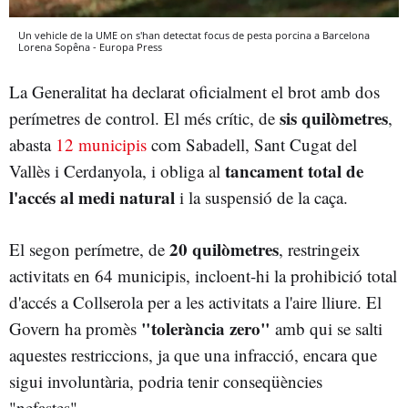
Un vehicle de la UME on s'han detectat focus de pesta porcina a Barcelona
Lorena Sopêna - Europa Press
La Generalitat ha declarat oficialment el brot amb dos
sis quilòmetres
perímetres de control. El més crític, de
,
abasta
12 municipis
com Sabadell, Sant Cugat del
tancament total de
Vallès i Cerdanyola, i obliga al
l'accés al medi natural
i la suspensió de la caça.
20 quilòmetres
El segon perímetre, de
, restringeix
activitats en 64 municipis, incloent-hi la prohibició total
d'accés a Collserola per a les activitats a l'aire lliure. El
"tolerància zero"
Govern ha promès
amb qui se salti
aquestes restriccions, ja que una infracció, encara que
sigui involuntària, podria tenir conseqüències
"nefastes".