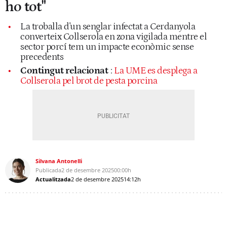
ho tot"
La troballa d'un senglar infectat a Cerdanyola
converteix Collserola en zona vigilada mentre el
sector porcí tem un impacte econòmic sense
precedents
Contingut relacionat
:
La UME es desplega a
Collserola pel brot de pesta porcina
Silvana Antonelli
Publicada
2 de desembre 2025
00:00h
Actualitzada
2 de desembre 2025
14:12h