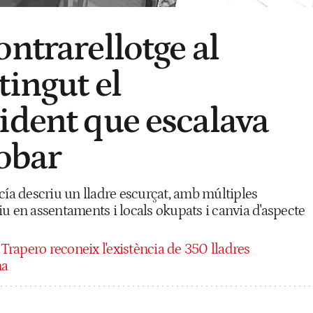
ntrarellotge al
tingut el
ident que escalava
robar
cía descriu un lladre escurçat, amb múltiples
u en assentaments i locals okupats i canvia d'aspecte
Trapero reconeix l'existència de 350 lladres
na