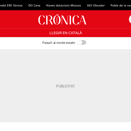
ndol ERC Girona
DO Cava
Noves dotacions Mossos
365 Obrador
Poble de la c
LLEGIR EN CATALÀ
Passa’t al mode estalvi