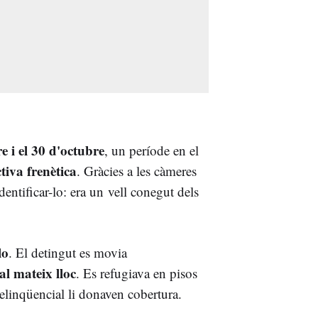
e i el 30 d'octubre
, un període en el
ctiva frenètica
. Gràcies a les càmeres
dentificar-lo: era un vell conegut dels
lo
. El detingut es movia
al mateix lloc
. Es refugiava en pisos
delinqüencial li donaven cobertura.