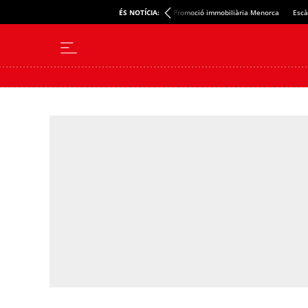
ÉS NOTÍCIA:
Promoció immobiliària Menorca
Escà