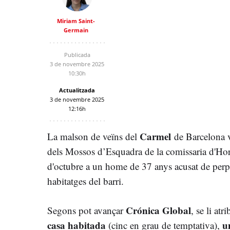
Miriam Saint-
Germain
Publicada
3 de novembre 2025
10:30h
Actualitzada
3 de novembre 2025
12:16h
Carmel
La malson de veïns del
de Barcelona v
dels Mossos d’Esquadra de la comissaria d'Hor
d'octubre a un home de 37 anys acusat de perp
habitatges del barri.
Crónica Global
Segons pot avançar
, se li at
casa habitada
u
(cinc en grau de temptativa),