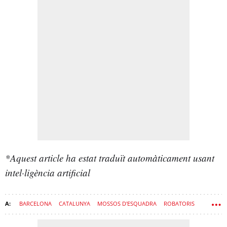
*Aquest article ha estat traduït automàticament usant
intel·ligència artificial
BARCELONA
CATALUNYA
MOSSOS D'ESQUADRA
ROBATORIS
POLICIA MUNICIPAL
ASSETJAMENT
FURTS