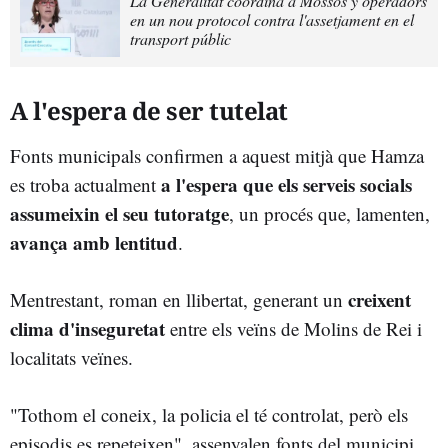
La Generalitat coordina a Mossos y operadors
en un nou protocol contra l'assetjament en el
transport públic
A l'espera de ser tutelat
Fonts municipals confirmen a aquest mitjà que Hamza
a l'espera que els serveis socials
es troba actualment
assumeixin el seu tutoratge
, un procés que, lamenten,
avança amb lentitud
.
creixent
Mentrestant, roman en llibertat, generant un
clima d'inseguretat
entre els veïns de Molins de Rei i
localitats veïnes.
"Tothom el coneix, la policia el té controlat, però els
episodis es repeteixen", assenyalen fonts del municipi,