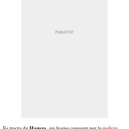
Hamza
Es tracta de
, un home conegut per la
policia