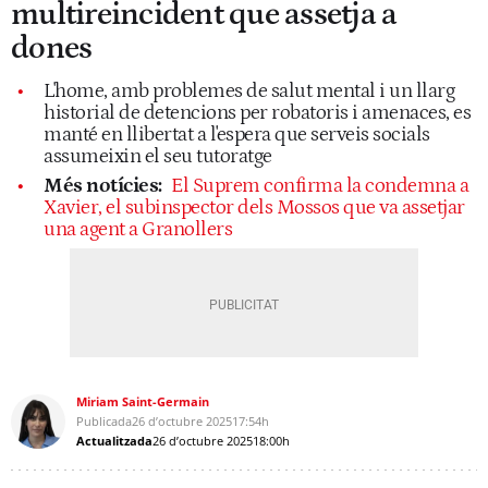
multireincident que assetja a
dones
L'home, amb problemes de salut mental i un llarg
historial de detencions per robatoris i amenaces, es
manté en llibertat a l'espera que serveis socials
assumeixin el seu tutoratge
Més notícies:
El Suprem confirma la condemna a
Xavier, el subinspector dels Mossos que va assetjar
una agent a Granollers
Miriam Saint-Germain
Publicada
26 d’octubre 2025
17:54h
Actualitzada
26 d’octubre 2025
18:00h