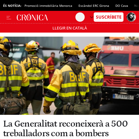
ÉS NOTÍCIA:
Promoció immobiliària Menorca
Escàndol ERC Girona
DO Cava
No
LLEGIR EN CATALÀ
Passa’t al mode estalvi
La Generalitat reconeixerà a 500
treballadors com a bombers