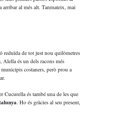
a arribar al més alt. Tanmateix, mai
ió reduïda de tot just nou quilòmetres
s
, Alella és un dels racons més
s municipis costaners, però prou a
ar.
xer Cucurella és també una de les que
talunya
. Ho és gràcies al seu present,