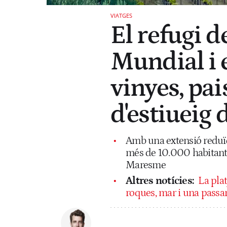
VIATGES
El refugi d
Mundial i 
vinyes, pai
d'estiueig 
Amb una extensió reduïd
més de 10.000 habitants,
Maresme
Altres notícies:
La plat
roques, mar i una passar