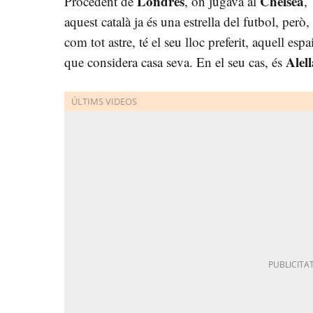
Londres
Chelsea
Procedent de
, on jugava al
,
aquest català ja és una estrella del futbol, però,
com tot astre, té el seu lloc preferit, aquell espa
Alel
que considera casa seva. En el seu cas, és