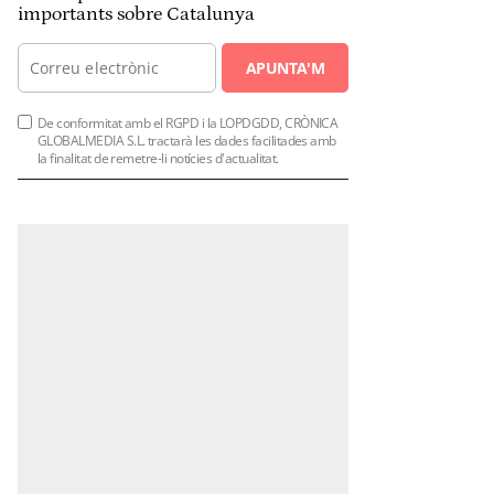
importants sobre Catalunya
APUNTA'M
De conformitat amb el RGPD i la LOPDGDD, CRÒNICA
GLOBALMEDIA S.L. tractarà les dades facilitades amb
la finalitat de remetre-li notícies d'actualitat.