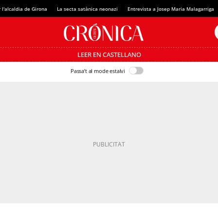
 l'alcaldia de Girona
La secta satànica neonazi
Entrevista a Josep Maria Malagarriga
LEER EN CASTELLANO
Passa’t al mode estalvi