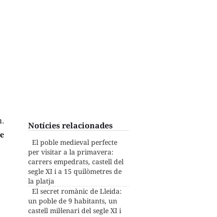
m.
Notícies relacionades
e
El poble medieval perfecte
per visitar a la primavera:
carrers empedrats, castell del
segle XI i a 15 quilòmetres de
la platja
El secret romànic de Lleida:
un poble de 9 habitants, un
castell mil·lenari del segle XI i