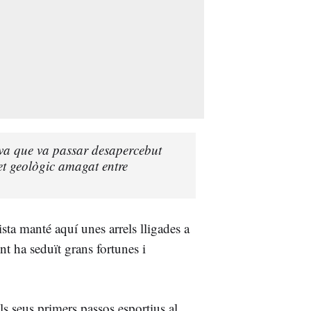
ava que va passar desapercebut
et geològic amagat entre
tista manté aquí unes arrels lligades a
t ha seduït grans fortunes i
ls seus primers passos esportius al