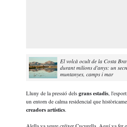
El volcà ocult de la Costa Br
durant milions d'anys: un secr
muntanyes, camps i mar
grans estadis
Lluny de la pressió dels
, l'espor
un entorn de calma residencial que històricamen
creadors artístics
.
Alella va veure créixer Cucurella. Aquí va fer e