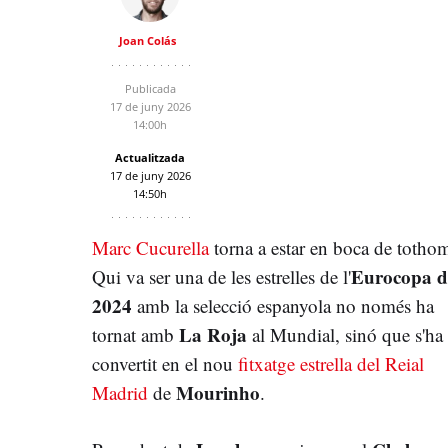
Joan Colás
Publicada
17 de juny 2026
14:00h
Actualitzada
17 de juny 2026
14:50h
Marc Cucurella
torna a estar en boca de totho
Eurocopa d
Qui va ser una de les estrelles de l'
2024
amb la selecció espanyola no només ha
La Roja
tornat amb
al Mundial, sinó que s'ha
convertit en el nou
fitxatge estrella del Reial
Mourinho
Madrid
de
.