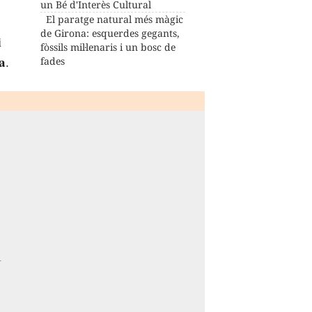
un Bé d'Interès Cultural
El paratge natural més màgic
de Girona: esquerdes gegants,
i
fòssils mil·lenaris i un bosc de
la
.
fades