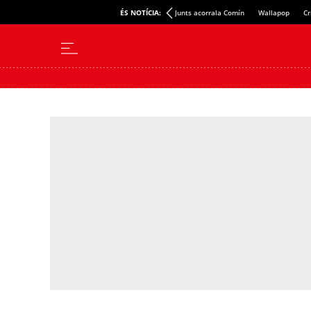
ÉS NOTÍCIA:
Junts acorrala Comín
Wallapop
Cr