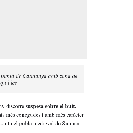
 el pantà de Catalunya amb zona de
quil·les
suspesa sobre el buit
any discorre
.
itats més conegudes i amb més caràcter
ant i el poble medieval de Siurana.