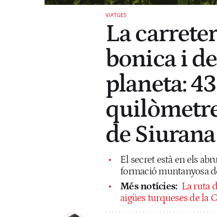
VIATGES
La carrete
bonica i de
planeta: 43
quilòmetres
de Siurana
El secret està en els abr
formació muntanyosa del 
Més notícies:
La ruta d
aigües turqueses de la 