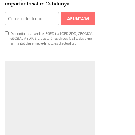
importants sobre Catalunya
APUNTA'M
De conformitat amb el RGPD i la LOPDGDD, CRÒNICA
GLOBALMEDIA S.L. tractarà les dades facilitades amb
la finalitat de remetre-li notícies d'actualitat.