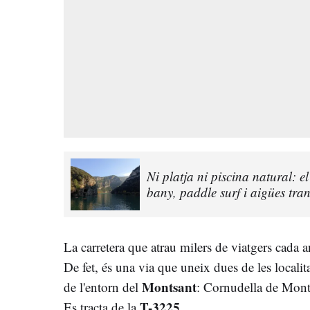
Ni platja ni piscina natural:
bany, paddle surf i aigües tran
La carretera que atrau milers de viatgers cada 
De fet, és una via que uneix dues de les local
Montsant
de l'entorn del
: Cornudella de Monts
T-3225
Es tracta de la
.