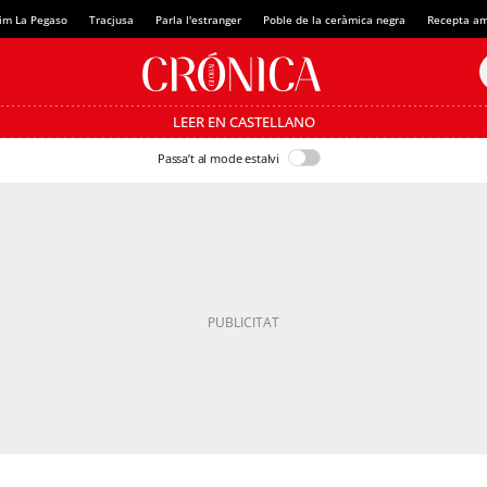
im La Pegaso
Tracjusa
Parla l'estranger
Poble de la ceràmica negra
Recepta am
LEER EN CASTELLANO
Passa’t al mode estalvi