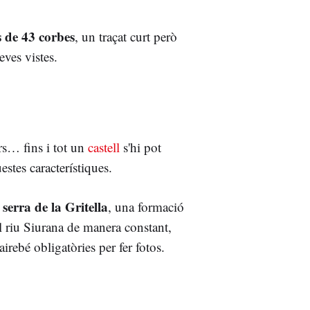
s de 43 corbes
, un traçat curt però
eves vistes.
ors… fins i tot un
castell
s'hi pot
stes característiques.
serra de la Gritella
, una formació
l riu Siurana de manera constant,
irebé obligatòries per fer fotos.