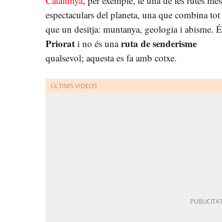
Catalunya
, per exemple, té una de les rutes més
espectaculars del planeta, una que combina tot 
que un desitja: muntanya, geologia i abisme. É
Priorat
ruta de senderisme
i no és una
qualsevol; aquesta es fa amb cotxe.