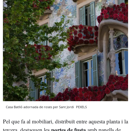
Casa Batlló adornada de roses per Sant Jordi
PEXELS
Pel que fa al mobiliari, distribuït entre aquesta planta i la
portes de fusta
tercera, destaquen les
amb panells de