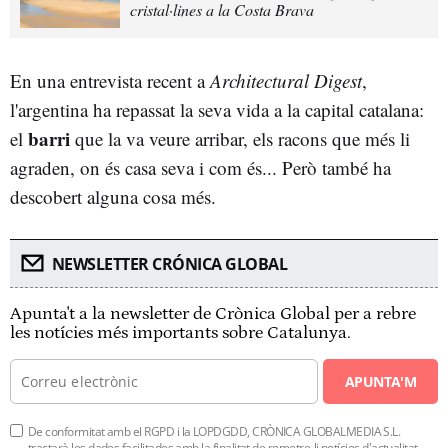
cristal·lines a la Costa Brava
En una entrevista recent a
Architectural Digest
,
l'argentina ha repassat la seva vida a la capital catalana:
barri
el
que la va veure arribar, els racons que més li
agraden, on és casa seva i com és... Però també ha
descobert alguna cosa més.
NEWSLETTER CRÓNICA GLOBAL
Apunta't a la newsletter de Crònica Global per a rebre
les notícies més importants sobre Catalunya.
APUNTA'M
De conformitat amb el RGPD i la LOPDGDD, CRÒNICA GLOBALMEDIA S.L.
tractarà les dades facilitades amb la finalitat de remetre-li notícies d'actualitat.