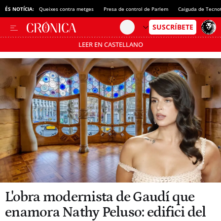
ÉS NOTÍCIA:
Queixes contra metges
Presa de control de Parlem
Caiguda de Tecno
LEER EN CASTELLANO
Passa’t al mode estalvi
L'obra modernista de Gaudí que
enamora Nathy Peluso: edifici del