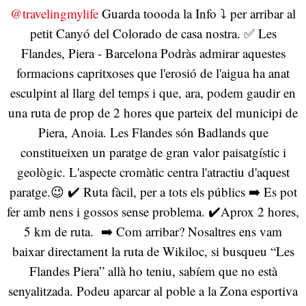
@travelingmylife
Guarda toooda la Info ⤵️ per arribar al
petit Canyó del Colorado de casa nostra. ✅ Les
Flandes, Piera - Barcelona Podràs admirar aquestes
formacions capritxoses que l'erosió de l'aigua ha anat
esculpint al llarg del temps i que, ara, podem gaudir en
una ruta de prop de 2 hores que parteix del municipi de
Piera, Anoia. Les Flandes són Badlands que
constitueixen un paratge de gran valor paisatgístic i
geològic. L'aspecte cromàtic centra l'atractiu d'aquest
paratge.😉 ✔️ Ruta fàcil, per a tots els públics ➡️ Es pot
fer amb nens i gossos sense problema. ✔️Aprox 2 hores,
5 km de ruta. ➡️ Com arribar? Nosaltres ens vam
baixar directament la ruta de Wikiloc, si busqueu “Les
Flandes Piera” allà ho teniu, sabíem que no està
senyalitzada. Podeu aparcar al poble a la Zona esportiva