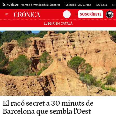
ÉS NOTÍCIA:
Promoció immobiliària Menorca
Escàndol ERC Girona
DO Cava
No
LLEGIR EN CATALÀ
Passa’t al mode estalvi
El racó secret a 30 minuts de
Barcelona que sembla l'Oest