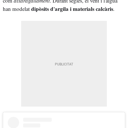
com
aixaragallament
. Durant segles, el vent i l'aigua
dipòsits d'argila i materials calcàris
han modelat
.