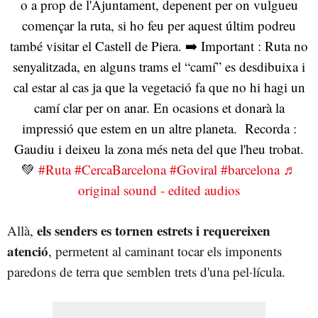
o a prop de l'Ajuntament, depenent per on vulgueu
començar la ruta, si ho feu per aquest últim podreu
també visitar el Castell de Piera. ➡️ Important : Ruta no
senyalitzada, en alguns trams el “camí” es desdibuixa i
cal estar al cas ja que la vegetació fa que no hi hagi un
camí clar per on anar. En ocasions et donarà la
impressió que estem en un altre planeta. Recorda :
Gaudiu i deixeu la zona més neta del que l'heu trobat.
💚
#Ruta
#CercaBarcelona
#Goviral
#barcelona
♬
original sound - edited audios
els senders es tornen estrets i requereixen
Allà,
atenció
, permetent al caminant tocar els imponents
paredons de terra que semblen trets d'una pel·lícula.