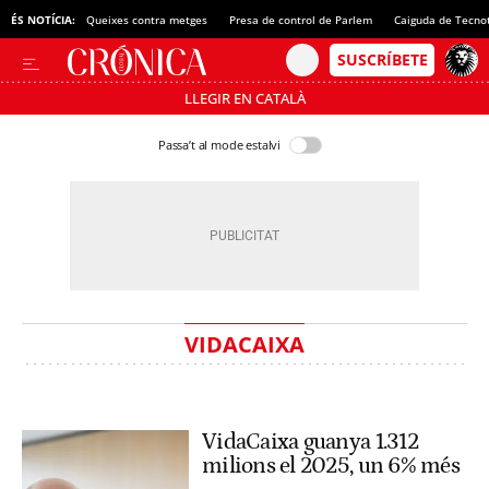
ÉS NOTÍCIA:
Queixes contra metges
Presa de control de Parlem
Caiguda de Tecno
LLEGIR EN CATALÀ
Passa’t al mode estalvi
VIDACAIXA
VidaCaixa guanya 1.312
milions el 2025, un 6% més