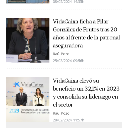
08/05/2024
14:35h
VidaCaixa ficha a Pilar
González de Frutos tras 20
años al frente de la patronal
aseguradora
Raúl Pozo
25/03/2024
09:56h
VidaCaixa elevó su
beneficio un 32,1% en 2023
y consolida su liderazgo en
el sector
Raúl Pozo
28/02/2024
11:57h