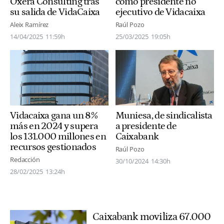
Oxera Consulting tras
como presidente no
su salida de VidaCaixa
ejecutivo de Vidacaixa
Aleix Ramírez
Raúl Pozo
14/04/2025
11:59h
25/03/2025
19:05h
Vidacaixa gana un 8%
Muniesa, de sindicalista
más en 2024 y supera
a presidente de
los 131.000 millones en
Caixabank
recursos gestionados
Raúl Pozo
Redacción
30/10/2024
14:30h
28/02/2025
13:24h
Caixabank moviliza 67.000