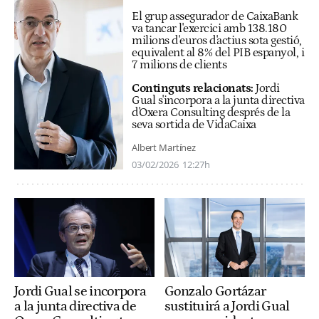
El grup assegurador de CaixaBank
va tancar l'exercici amb 138.180
milions d'euros d'actius sota gestió,
equivalent al 8% del PIB espanyol, i
7 milions de clients
Continguts relacionats:
Jordi
Gual s'incorpora a la junta directiva
d'Oxera Consulting després de la
seva sortida de VidaCaixa
Albert Martínez
03/02/2026
12:27h
Jordi Gual se incorpora
Gonzalo Gortázar
a la junta directiva de
sustituirá a Jordi Gual