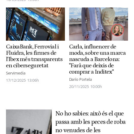
CaixaBank, Ferrovial i
Carla, influencer de
Fluidra, les firmes de
moda, sobre una marca
l'Ibex més transparents
nascuda a Barcelona:
en ciberseguretat
"Farà que deixis de
comprar a Inditex"
Servimedia
Darío Portela
17/12/2025
13:06h
20/11/2025
10:00h
No ho sabies: això és el que
passa amb les peces de roba
no venudes de les