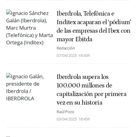
Iberdrola, Telefónica e
Inditex acaparan el ‘pódium’
de las empresas del Ibex con
mayor Ebitda
Redacción
07/04/2025
18:43h
Iberdrola supera los
100.000 millones de
capitalización por primera
vez en su historia
Raúl Pozo
03/04/2025
18:45h