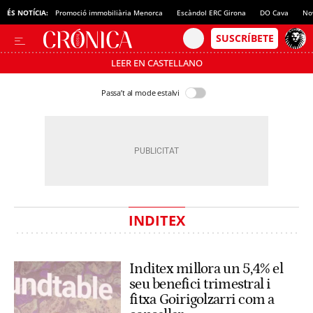
ÉS NOTÍCIA:
Promoció immobiliària Menorca
Escàndol ERC Girona
DO Cava
No
LEER EN CASTELLANO
Passa’t al mode estalvi
INDITEX
Inditex millora un 5,4% el
seu benefici trimestral i
fitxa Goirigolzarri com a