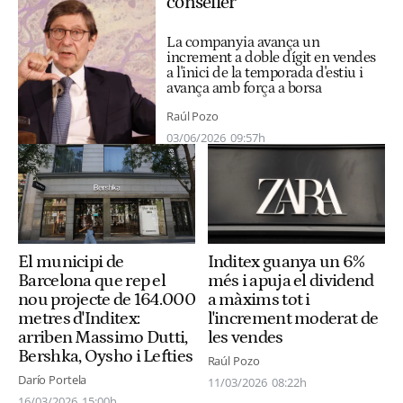
conseller
La companyia avança un
increment a doble dígit en vendes
a l'inici de la temporada d'estiu i
avança amb força a borsa
Raúl Pozo
03/06/2026
09:57h
El municipi de
Inditex guanya un 6%
Barcelona que rep el
més i apuja el dividend
nou projecte de 164.000
a màxims tot i
metres d'Inditex:
l'increment moderat de
arriben Massimo Dutti,
les vendes
Bershka, Oysho i Lefties
Raúl Pozo
Darío Portela
11/03/2026
08:22h
16/03/2026
15:00h