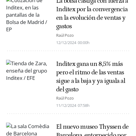
La bolsa castiga con fuerza a
Inditex por la convergencia
en la evolución de ventas y
gastos
Raúl Pozo
12/12/2024
00:00h
Inditex gana un 8,5% más
pero el ritmo de las ventas
sigue a la baja y ya iguala al
del gasto
Raúl Pozo
11/12/2024
07:58h
El nuevo museo Thyssen de
Barcelona, entorpecido por