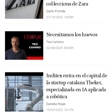
col·leccions de Zara
Darío Portela
27/10/2025
14:00h
Necesitamos los huevos
Teo Camino
02/08/2025
00:00h
Inditex entra en el capital de
la startup catalana Theker,
especializada en IA aplicada
a robótica
Daniela Rojas
15/07/2025
19:17h