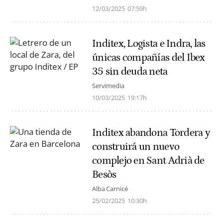
12/03/2025
07:59h
Inditex, Logista e Indra, las
únicas compañías del Ibex
35 sin deuda neta
Servimedia
10/03/2025
19:17h
Inditex abandona Tordera y
construirá un nuevo
complejo en Sant Adrià de
Besòs
Alba Carnicé
25/02/2025
10:30h