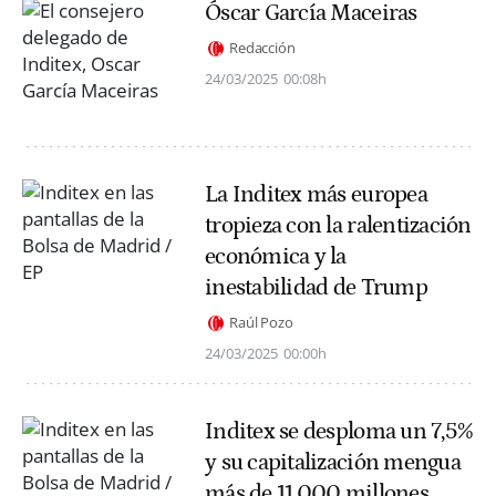
Óscar García Maceiras
Redacción
24/03/2025
00:08h
La Inditex más europea
tropieza con la ralentización
económica y la
inestabilidad de Trump
Raúl Pozo
24/03/2025
00:00h
Inditex se desploma un 7,5%
y su capitalización mengua
más de 11.000 millones