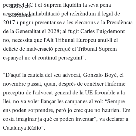
perquè el TC i el Suprem liquidin la seva pena
accessòria d'inhabilitació pel referèndum il·legal de
2017 i pugui presentar-se a les eleccions a la Presidència
de la Generalitat el 2028; al fugit Carles Puigdemont
no, necessita que l'Alt Tribunal Europeu anul·li el
delicte de malversació perquè el Tribunal Suprem
espanyol no el continuï perseguint".
"D'aquí la cautela del seu advocat, Gonzalo Boyé, el
novembre passat, quan, després de conèixer l'informe
preceptiu de l'advocat general de la UE favorable a la
llei, no va voler llançar les campanes al vol: “Sempre
ens poden sorprendre, però jo crec que no haurien. Em
costa imaginar ja què es poden inventar”, va declarar a
Catalunya Ràdio".