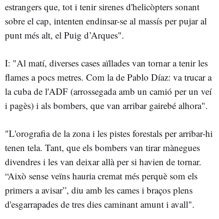
estrangers que, tot i tenir sirenes d'helicòpters sonant
sobre el cap, intenten endinsar-se al massís per pujar al
punt més alt, el Puig d’Arques".
I: "Al matí, diverses cases aïllades van tornar a tenir les
flames a pocs metres. Com la de Pablo Díaz: va trucar a
la cuba de l'ADF (arrossegada amb un camió per un veí
i pagès) i als bombers, que van arribar gairebé alhora".
"L'orografia de la zona i les pistes forestals per arribar-hi
tenen tela. Tant, que els bombers van tirar mànegues
divendres i les van deixar allà per si havien de tornar.
“Això sense veïns hauria cremat més perquè som els
primers a avisar”, diu amb les cames i braços plens
d'esgarrapades de tres dies caminant amunt i avall".