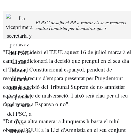
El PSC desafia el PP a retirar els seus recursos
contra l'amnistia per demostrar que \
"El que decideixi el TJUE aquest 16 de juliol marcarà el
camí i condicionarà la decisió que prengui en el seu dia
el Tribunal Constitucional espanyol, pendent de
resoldre el recurs d'empara presentat per Puigdemont
contra la decisió del Tribunal Suprem de no amnistiar
aquest delicte de malversació. I això serà clau per al seu
ràpid retorn a Espanya o no".
"Dit d'una altra manera: a Junqueras li basta el nihil
obstat del TJUE a la Llei d'Amnistia en el seu conjunt