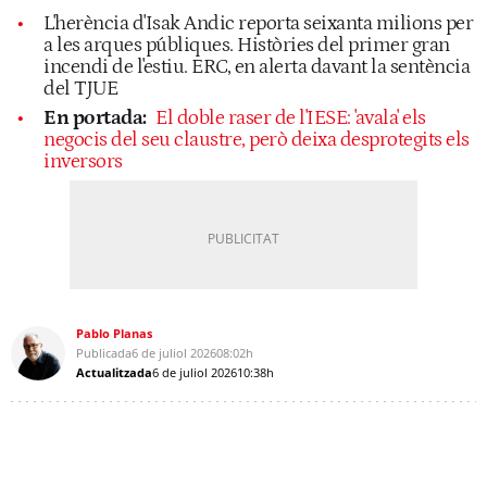
L'herència d'Isak Andic reporta seixanta milions per
a les arques públiques. Històries del primer gran
incendi de l'estiu. ERC, en alerta davant la sentència
del TJUE
En portada:
El doble raser de l'IESE: 'avala' els
negocis del seu claustre, però deixa desprotegits els
inversors
Pablo Planas
Publicada
6 de juliol 2026
08:02h
Actualitzada
6 de juliol 2026
10:38h