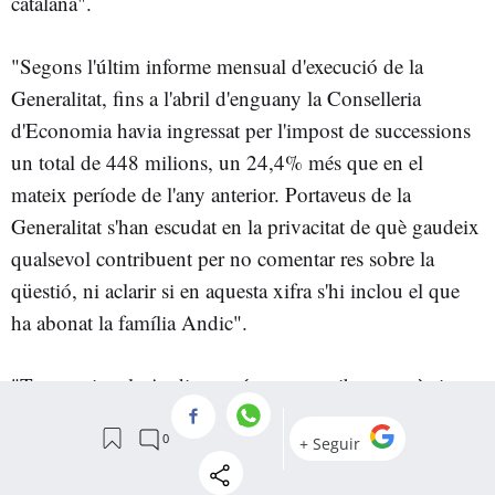
catalana".
"Segons l'últim informe mensual d'execució de la
Generalitat, fins a l'abril d'enguany la Conselleria
d'Economia havia ingressat per l'impost de successions
un total de 448 milions, un 24,4% més que en el
mateix període de l'any anterior. Portaveus de la
Generalitat s'han escudat en la privacitat de què gaudeix
qualsevol contribuent per no comentar res sobre la
qüestió, ni aclarir si en aquesta xifra s'hi inclou el que
ha abonat la família Andic".
"Tanmateix, els Andic no són un contribuent anònim.
segona fortuna de Catalunya
Es tracta de la
després
dels Daurella, de Coca-Cola. Es calcula que la fortuna
heretada pels tres germans Andic suma uns 8.000