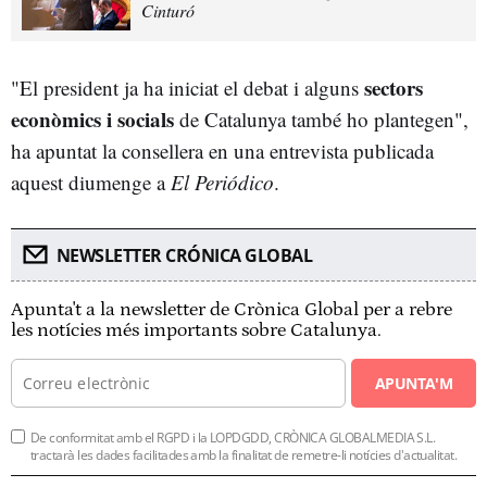
Cinturó
sectors
"El president ja ha iniciat el debat i alguns
econòmics i socials
de Catalunya també ho plantegen",
ha apuntat la consellera en una entrevista publicada
aquest diumenge a
El Periódico
.
NEWSLETTER CRÓNICA GLOBAL
Apunta't a la newsletter de Crònica Global per a rebre
les notícies més importants sobre Catalunya.
APUNTA'M
De conformitat amb el RGPD i la LOPDGDD, CRÒNICA GLOBALMEDIA S.L.
tractarà les dades facilitades amb la finalitat de remetre-li notícies d'actualitat.