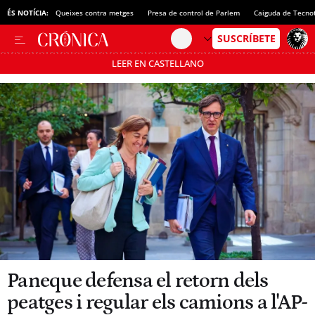
ÉS NOTÍCIA:
Queixes contra metges
Presa de control de Parlem
Caiguda de Tecno
LEER EN CASTELLANO
Passa’t al mode estalvi
Paneque defensa el retorn dels
peatges i regular els camions a l'AP-