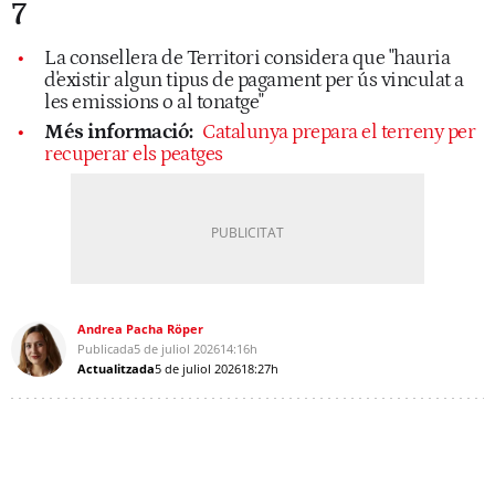
7
La consellera de Territori considera que "hauria
d'existir algun tipus de pagament per ús vinculat a
les emissions o al tonatge"
Més informació:
Catalunya prepara el terreny per
recuperar els peatges
Andrea Pacha Röper
Publicada
5 de juliol 2026
14:16h
Actualitzada
5 de juliol 2026
18:27h