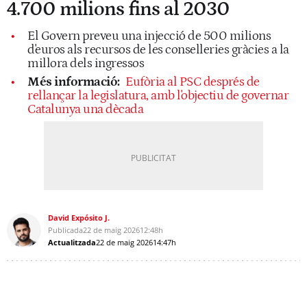
4.700 milions fins al 2030
El Govern preveu una injecció de 500 milions
d'euros als recursos de les conselleries gràcies a la
millora dels ingressos
Més informació:
Eufòria al PSC després de
rellançar la legislatura, amb l'objectiu de governar
Catalunya una dècada
David Expósito J.
Publicada
22 de maig 2026
12:48h
Actualitzada
22 de maig 2026
14:47h