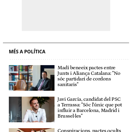
MÉS A POLÍTICA
Madí beneeix pactes entre
Junts i Aliança Catalana: "No
sóc partidari de cordons
sanitaris"
Javi García, candidat del PSC
a Terrassa: "Sóc l'únic que pot
influir a Barcelona, Madrid i
Brussel·les"
Conspiracions, pactes ocults