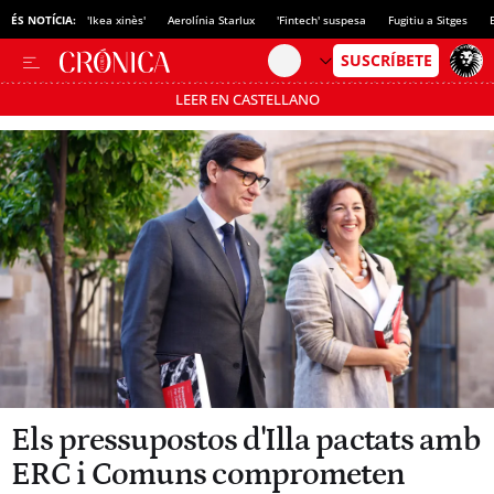
ÉS NOTÍCIA:
'Ikea xinès'
Aerolínia Starlux
'Fintech' suspesa
Fugitiu a Sitges
LEER EN CASTELLANO
Passa’t al mode estalvi
Els pressupostos d'Illa pactats amb
ERC i Comuns comprometen