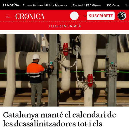
ÉS NOTÍCIA:
Promoció immobiliària Menorca
Escàndol ERC Girona
DO Cava
No
LLEGIR EN CATALÀ
Passa’t al mode estalvi
Catalunya manté el calendari de
les dessalinitzadores tot i els