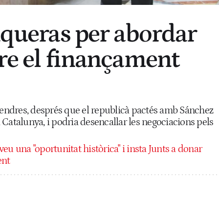
unqueras per abordar
bre el finançament
ivendres, després que el republicà pactés amb Sánchez
Catalunya, i podria desencallar les negociacions pels
eu una "oportunitat històrica" i insta Junts a donar
ent