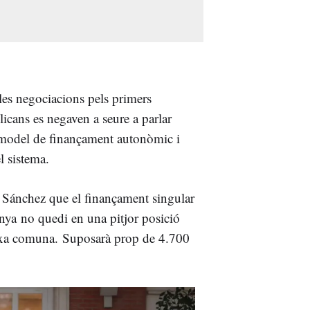
e les negociacions pels primers
blicans es negaven a seure a parlar
u model de finançament autonòmic i
l sistema.
b Sánchez que el finançament singular
nya
no quedi en una pitjor posició
aixa comuna.
Suposarà prop de 4.700