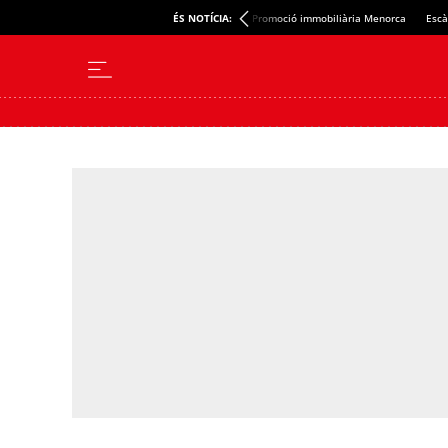
ÉS NOTÍCIA:
Promoció immobiliària Menorca
Escà