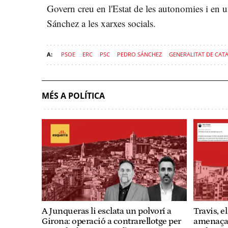
Govern creu en l'Estat de les autonomies i en un
Sánchez a les xarxes socials.
PSOE
ERC
PSC
PEDRO SÁNCHEZ
GENERALITAT DE CAT
MÉS A POLÍTICA
A Junqueras li esclata un polvorí a
Travis, e
Girona: operació a contrarellotge per
amenaça d