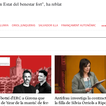
 Estat del benestar fort", ha reblat
ALUNYA
ORIOL JUNQUERAS
SALVADOR ILLA
FINANÇAMENT AUTONÒMIC
l botxí d'ERC a Girona que
Antifrau investiga la contrac
e 'tirar de la manta': de fer-
la filla de Sílvia Orriols a Ripo