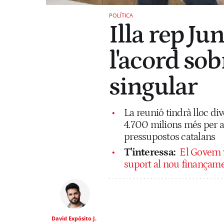
POLÍTICA
Illa rep J
l'acord so
singular
La reunió tindrà lloc d
4.700 milions més per a 
pressupostos catalans
T'interessa:
El Govern v
suport al nou finançam
David Expósito J.