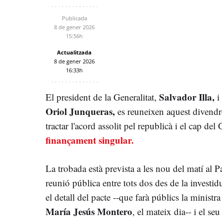
Publicada
8 de gener 2026
15:56h
Actualitzada
8 de gener 2026
16:33h
Salvador Illa,
El president de la Generalitat,
i
Oriol Junqueras,
es reuneixen aquest divendre
tractar l'acord assolit pel republicà i el cap d
finançament singular.
La trobada està prevista a les nou del matí al P
reunió pública entre tots dos des de la investidu
el detall del pacte --que farà públics la ministr
María Jesús Montero
, el mateix dia-- i el se