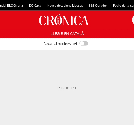
ndol ERC Girona
DO Cava
Noves dotacions Mossos
365 Obrador
Poble de la c
LLEGIR EN CATALÀ
Passa’t al mode estalvi