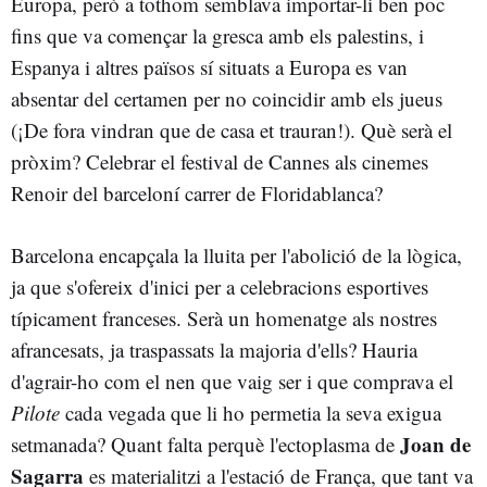
Europa, però a tothom semblava importar-li ben poc
fins que va començar la gresca amb els palestins, i
Espanya i altres països sí situats a Europa es van
absentar del certamen per no coincidir amb els jueus
(¡De fora vindran que de casa et trauran!). Què serà el
pròxim? Celebrar el festival de Cannes als cinemes
Renoir del barceloní carrer de Floridablanca?
Barcelona encapçala la lluita per l'abolició de la lògica,
ja que s'ofereix d'inici per a celebracions esportives
típicament franceses. Serà un homenatge als nostres
afrancesats, ja traspassats la majoria d'ells? Hauria
d'agrair-ho com el nen que vaig ser i que comprava el
Pilote
cada vegada que li ho permetia la seva exigua
Joan de
setmanada? Quant falta perquè l'ectoplasma de
Sagarra
es materialitzi a l'estació de França, que tant va