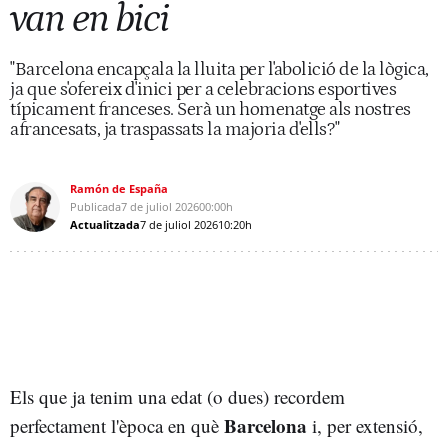
van en bici
"Barcelona encapçala la lluita per l'abolició de la lògica,
ja que s'ofereix d'inici per a celebracions esportives
típicament franceses. Serà un homenatge als nostres
afrancesats, ja traspassats la majoria d'ells?"
Ramón de España
Publicada
7 de juliol 2026
00:00h
Actualitzada
7 de juliol 2026
10:20h
Els que ja tenim una edat (o dues) recordem
Barcelona
perfectament l'època en què
i, per extensió,