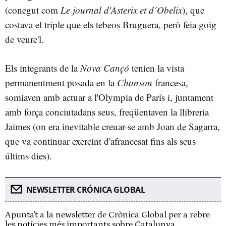
(conegut com
Le journal d'Asterix et d´Obelix
), que
costava el triple que els tebeos Bruguera, però feia goig
de veure'l.
Els integrants de la
Nova Cançó
tenien la vista
permanentment posada en la
Chanson
francesa,
somiaven amb actuar a l'Olympia de París i, juntament
amb força conciutadans seus, freqüentaven la llibreria
Jaimes (on era inevitable creuar-se amb Joan de Sagarra,
que va continuar exercint d'afrancesat fins als seus
últims dies).
NEWSLETTER CRÓNICA GLOBAL
Apunta't a la newsletter de Crònica Global per a rebre
les notícies més importants sobre Catalunya.