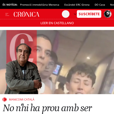
ÉS NOTÍCIA:
Promoció immobiliària Menorca
Escàndol ERC Girona
DO Cava
No
LEER EN CASTELLANO
Passa’t al mode estalvi
MANICOMI CATALÀ
No n'hi ha prou amb ser