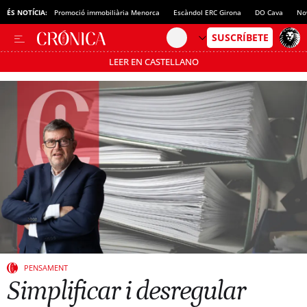
ÉS NOTÍCIA:
Promoció immobiliària Menorca
Escàndol ERC Girona
DO Cava
No
LEER EN CASTELLANO
Passa’t al mode estalvi
PENSAMENT
Simplificar i desregular