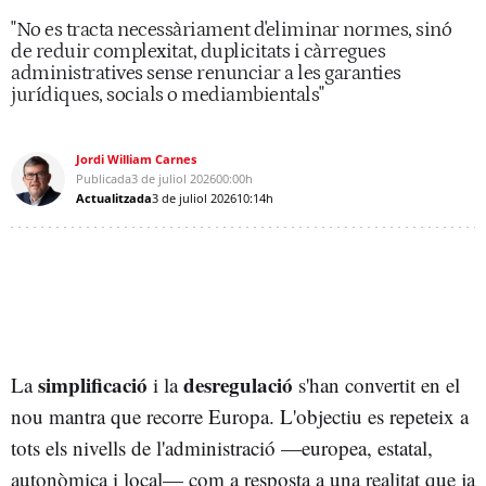
"No es tracta necessàriament d'eliminar normes, sinó
de reduir complexitat, duplicitats i càrregues
administratives sense renunciar a les garanties
jurídiques, socials o mediambientals"
Jordi William Carnes
Publicada
3 de juliol 2026
00:00h
Actualitzada
3 de juliol 2026
10:14h
simplificació
desregulació
La
i la
s'han convertit en el
nou mantra que recorre Europa. L'objectiu es repeteix a
tots els nivells de l'administració —europea, estatal,
autonòmica i local— com a resposta a una realitat que ja