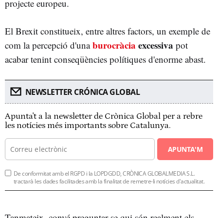
projecte europeu.
El Brexit constitueix, entre altres factors, un exemple de
burocràcia
excessiva
com la percepció d'una
pot
acabar tenint conseqüències polítiques d'enorme abast.
NEWSLETTER CRÓNICA GLOBAL
Apunta't a la newsletter de Crònica Global per a rebre
les notícies més importants sobre Catalunya.
APUNTA'M
De conformitat amb el RGPD i la LOPDGDD, CRÒNICA GLOBALMEDIA S.L.
tractarà les dades facilitades amb la finalitat de remetre-li notícies d'actualitat.
Tanmateix, convé preguntar-se qui són realment els