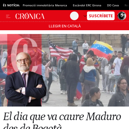
ÉS NOTÍCIA:
Promoció immobiliària Menorca
Escàndol ERC Girona
DO Cava
No
LLEGIR EN CATALÀ
Passa’t al mode estalvi
El dia que va caure Maduro
des de Bogotà