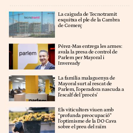
La caiguda de Tecnotramit
esquitxa el ple de la Cambra
de Comerç
Pérez-Mas entrega les armes:
avala la presa de control de
Parlem per Mayoral i
Inveready
La família malaguenya de
Mayoral surt al rescat de
Parlem, l'operadora nascuda a
l'escalf del 'procés'
Els viticultors viuen amb
“profunda preocupació”
l’optimisme de la DO Cava
sobre el preu del raïm