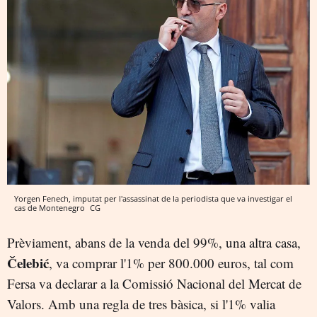
Yorgen Fenech, imputat per l'assassinat de la periodista que va investigar el
cas de Montenegro
CG
Prèviament, abans de la venda del 99%, una altra casa,
Čelebić
, va comprar l'1% per 800.000 euros, tal com
Fersa va declarar a la Comissió Nacional del Mercat de
Valors. Amb una regla de tres bàsica, si l'1% valia