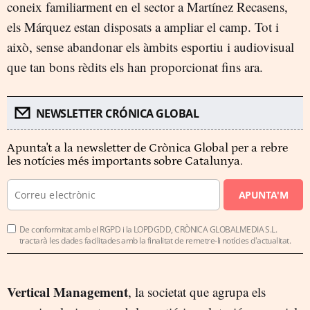
coneix familiarment en el sector a Martínez Recasens,
els Márquez estan disposats a ampliar el camp. Tot i
això, sense abandonar els àmbits esportiu i audiovisual
que tan bons rèdits els han proporcionat fins ara.
NEWSLETTER CRÓNICA GLOBAL
Apunta't a la newsletter de Crònica Global per a rebre
les notícies més importants sobre Catalunya.
APUNTA'M
De conformitat amb el RGPD i la LOPDGDD, CRÒNICA GLOBALMEDIA S.L.
tractarà les dades facilitades amb la finalitat de remetre-li notícies d'actualitat.
Vertical Management
, la societat que agrupa els