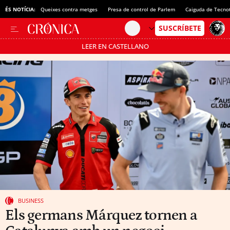
ÉS NOTÍCIA:
Queixes contra metges
Presa de control de Parlem
Caiguda de Tecno
LEER EN CASTELLANO
Passa’t al mode estalvi
BUSINESS
Els germans Márquez tornen a