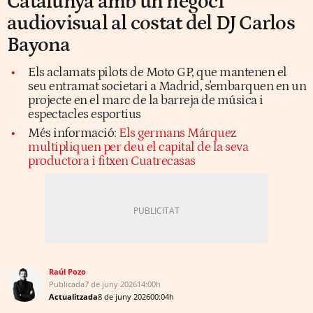
Catalunya amb un negoci
audiovisual al costat del DJ Carlos
Bayona
Els aclamats pilots de Moto GP, que mantenen el
seu entramat societari a Madrid, s'embarquen en un
projecte en el marc de la barreja de música i
espectacles esportius
Més informació:
Els germans Márquez
multipliquen per deu el capital de la seva
productora i fitxen Cuatrecasas
Raúl Pozo
Publicada
7 de juny 2026
14:00h
Actualitzada
8 de juny 2026
00:04h